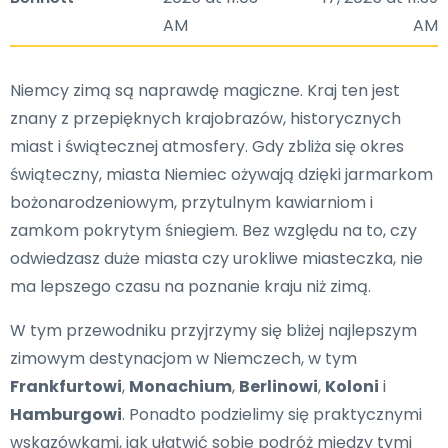
AM
AM
Niemcy zimą są naprawdę magiczne. Kraj ten jest
znany z przepięknych krajobrazów, historycznych
miast i świątecznej atmosfery. Gdy zbliża się okres
świąteczny, miasta Niemiec ożywają dzięki jarmarkom
bożonarodzeniowym, przytulnym kawiarniom i
zamkom pokrytym śniegiem. Bez względu na to, czy
odwiedzasz duże miasta czy urokliwe miasteczka, nie
ma lepszego czasu na poznanie kraju niż zimą.
W tym przewodniku przyjrzymy się bliżej najlepszym
zimowym destynacjom w Niemczech, w tym
Frankfurtowi
,
Monachium
,
Berlinowi
,
Koloni
i
Hamburgowi
. Ponadto podzielimy się praktycznymi
wskazówkami, jak ułatwić sobie podróż między tymi