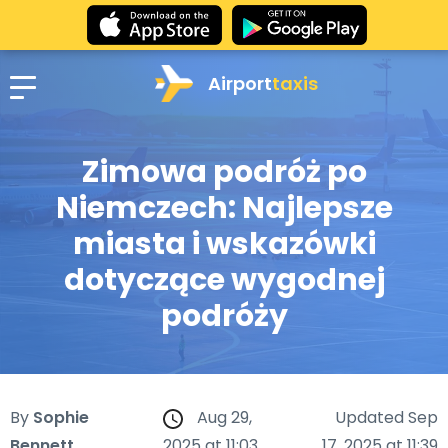
Airport
taxis
Zimowa podróż po
Niemczech: Najlepsze
miasta i wskazówki
dotyczące wygodnej
podróży
By
Sophie
Aug 29,
Updated Sep
Bennett
2025 at 11:03
17, 2025 at 11:39