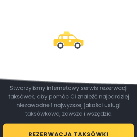
Bądź z nami
Stworzyliśmy internetowy serwis rezerwacji
taksówek, aby pomóc Ci znaleźć najbardziej
niezawodne i najwyższej jakości usługi
taksówkowe, zawsze i wszędzie.
REZERWACJA TAKSÓWKI