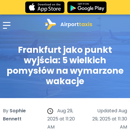
Airport
taxis
Frankfurt jako punkt
wyjścia: 5 wielkich
pomysłów na wymarzone
wakacje
By
Sophie
Aug 29,
Updated Aug
Bennett
2025 at 11:20
29, 2025 at 11:30
AM
AM