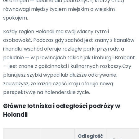
Groningen — idealne dla podróżnych, którzy chcą
równowagi między życiem miejskim a wiejskim
spokojem.
Każdy region Holandii ma swój własny rytm i
osobowość. Podczas gdy zachód jest znany z kanałów
i handlu, wschód oferuje rozległe parki przyrody, a
południe — w prowincjach takich jak Limburg i Brabant
— jest znane z gościnności i kulinarnych rozkoszy.Czy
planujesz szybki wypad lub dłuższe odkrywanie,
zauważysz, że każda część kraju oferuje nową
perspektywę na holenderskie życie.
Główne lotniska i odległości podróży w
Holandii
Odległość