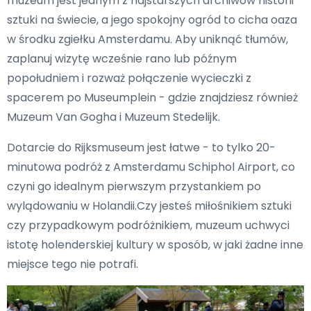
muzeum jest jednym z najstarszych archiwów historii
sztuki na świecie, a jego spokojny ogród to cicha oaza
w środku zgiełku Amsterdamu. Aby uniknąć tłumów,
zaplanuj wizytę wcześnie rano lub późnym
popołudniem i rozważ połączenie wycieczki z
spacerem po Museumplein - gdzie znajdziesz również
Muzeum Van Gogha i Muzeum Stedelijk.
Dotarcie do Rijksmuseum jest łatwe - to tylko 20-
minutowa podróż z Amsterdamu Schiphol Airport, co
czyni go idealnym pierwszym przystankiem po
wylądowaniu w Holandii.Czy jesteś miłośnikiem sztuki
czy przypadkowym podróżnikiem, muzeum uchwyci
istotę holenderskiej kultury w sposób, w jaki żadne inne
miejsce tego nie potrafi.