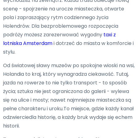
wychodzisz na zewnątrz. Każda trasa obiecuje nową
scenę - spojrzenie na urocze miasteczka, otwarte
pola i zapraszający rytm codziennego życia
Holendrów. Dla bezproblemowego rozpoczęcia
podróży możesz zarezerwować wygodny
taxi z
lotniska Amsterdam
i dotrzeć do miasta w komforcie i
stylu.
Od światowej sławy muzeów po spokojne wioski na wsi,
Holandia to kraj, który wynagradza ciekawość. Tutaj,
jazda na rowerze to nie tylko transport - to sposób
życia; sztuka nie jest ograniczona do galerii - wylewa
się na ulice i mosty; nawet najmniejsze miasteczka są
pełne charakteru i uroku.To miejsce, gdzie każdy kanał
odzwierciedla historię, a każdy bruk wydaje się echem
historii.