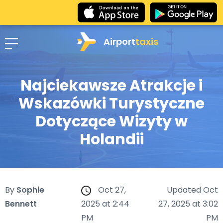
Airport
taxis
Najciekawsze Atrakcje i
Wskazówki Turystyczne
Dotyczące Wizyty w
Holandii
By
Sophie
Oct 27,
Updated Oct
Bennett
2025 at 2:44
27, 2025 at 3:02
PM
PM