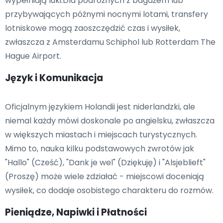
wypełniają luki.Dla podróżnych z bagażem lub
przybywających późnymi nocnymi lotami, transfery
lotniskowe mogą zaoszczędzić czas i wysiłek,
zwłaszcza z Amsterdamu Schiphol lub Rotterdam The
Hague Airport.
Język i Komunikacja
Oficjalnym językiem Holandii jest niderlandzki, ale
niemal każdy mówi doskonale po angielsku, zwłaszcza
w większych miastach i miejscach turystycznych.
Mimo to, nauka kilku podstawowych zwrotów jak
"Hallo" (Cześć), "Dank je wel" (Dziękuję) i "Alsjeblieft"
(Proszę) może wiele zdziałać - miejscowi doceniają
wysiłek, co dodaje osobistego charakteru do rozmów.
Pieniądze, Napiwki i Płatności