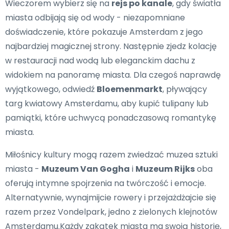
Wieczorem wybierz się na
rejs po kanale
, gdy światła
miasta odbijają się od wody - niezapomniane
doświadczenie, które pokazuje Amsterdam z jego
najbardziej magicznej strony. Następnie zjedz kolację
w restauracji nad wodą lub eleganckim dachu z
widokiem na panoramę miasta. Dla czegoś naprawdę
wyjątkowego, odwiedź
Bloemenmarkt
, pływający
targ kwiatowy Amsterdamu, aby kupić tulipany lub
pamiątki, które uchwycą ponadczasową romantykę
miasta.
Miłośnicy kultury mogą razem zwiedzać muzea sztuki
miasta -
Muzeum Van Gogha
i
Muzeum Rijks
oba
oferują intymne spojrzenia na twórczość i emocje.
Alternatywnie, wynajmijcie rowery i przejażdżajcie się
razem przez Vondelpark, jedno z zielonych klejnotów
Amsterdamu.Każdy zakątek miasta ma swoją historię,