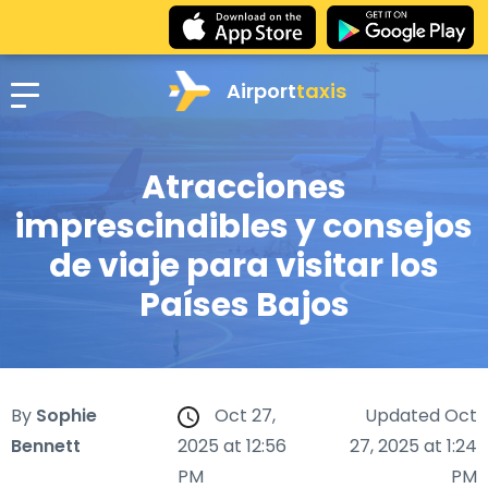
Airport
taxis
Atracciones
imprescindibles y consejos
de viaje para visitar los
Países Bajos
By
Sophie
Oct 27,
Updated Oct
Bennett
2025 at 12:56
27, 2025 at 1:24
PM
PM