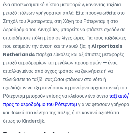
ένα αποτελεσματικό δίκτυο μεταφορών, κάνοντας ταξίδια
μεταξύ πόλεων γρήγορα και απλά. Είτε προσγειωθείτε στο
Σιπχόλ του Άμστερνταμ, στη Χάγη του Ρότερνταμ ή στο
Αεροδρόμιο του Αϊντχόβεν, μπορείτε να φτάσετε σχεδόν σε
οποιαδήποτε πόλη μέσα σε λίγες ώρες. Για τους ταξιδιώτες
που εκτιμούν την άνεση και την ευελιξία, η
Airporttaxis
Netherlands
παρέχει εύκολες και αξιόπιστες μεταφορές
μεταξύ αεροδρομίων και μεγάλων προορισμών — ένας
απαλλαγμένος από άγχος τρόπος να ξεκινήσετε ή να
τελειώσετε το ταξίδι σας.Όσοι φτάνουν στο νότο ή
σχεδιάζουν να εξερευνήσουν τη μοντέρνα αρχιτεκτονική του
Ρότερνταμ μπορούν επίσης να κλείσουν ένα άνετο
ταξί από/
προς το αεροδρόμιο του Ρότερνταμ
για να φτάσουν γρήγορα
και βολικά στο κέντρο της πόλης ή σε κοντινά αξιοθέατα
όπως το Kinderdijk.