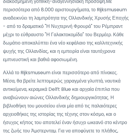
διακοσμημένη γοτθική-αναγεννησιακή πρόσοψη.Με
περισσότερα από 8.000 αριστουργήματα, το Rijksmuseum
αναδεικνύει τη λαμπρότητα της Ολλανδικής Χρυσής Εποχής
- από το δραματικό "Η Νυχτερινή Φρουρά" του Ρέμπραντ
μέχρι το εύθραυστο "Η Γαλακτοκομίδα" του Βερμέερ. Κάθε
δωμάτιο αποκαλύπτει ένα νέο κεφάλαιο της καλλιτεχνικής
ψυχής της Ολλανδίας, και η εμπειρία είναι ταυτόχρονα
εμπνευστική και βαθιά αφοσιωμένη.
Αλλά το Rijksmuseum είναι περισσότερο από πίνακες.
Μέσα, θα βρείτε λεπτομερώς χαραγμένα γλυπτά, ναυτικά
αντικείμενα, κεραμικά Delft Blue και αρχαία έπιπλα που
αναβιώνουν αιώνες Ολλανδικής δημιουργικότητας. Η
βιβλιοθήκη του μουσείου είναι μία από τις παλαιότερες
αρχειοθήκες της ιστορίας της τέχνης στον κόσμο, και ο
ήσυχος κήπος του αποτελεί έναν ήσυχο ωκεανό στο κέντρο
της ζωής του Άμστερνταμ. Για να αποφύγετε το πλήθος,