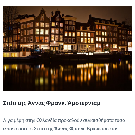
Σπίτι της Άννας Φρανκ, Άμστερνταμ
Λίγα μέρη στην Ολλανδία προκαλούν συναισθήματα τόσο
έντονα όσο το
Σπίτι της Άννας Φρανκ
. Βρίσκεται στον