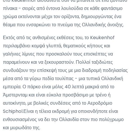
στο Keukenhof αισθάνεστε σαν να μπαίνετε σε ένα ζωντανό
πίνακα - σειρές από έντονα λουλούδια σε κάθε φαντάσιμο
χρώμα εκτείνονται μέχρι τον ορίζοντα, δημιουργώντας ένα
θέαμα που ενσαρκώνει το πνεύμα της Ολλανδικής άνοιξης.
Εκτός από τις ανθισμένες εκθέσεις του, το Keukenhof
περιλαμβάνει κομψά γλυπτά, θεματικούς κήπους και
γαλήνιες λίμνες που προσκαλούν τους επισκέπτες να
παραμείνουν και να ξεκουραστούν. Πολλοί ταξιδιώτες
συνδυάζουν την επίσκεψή τους με μια διαδρομή ποδηλασίας
μέσα από τα γύρω πεδία τουλίπας - μια τυπικά Ολλανδική
εμπειρία. Ο πάρκο είναι μόλις 40 λεπτά μακριά από το
Άμστερνταμ και είναι εύκολα προσβάσιμο με τρένο ή
αυτοκίνητο, με βολικές συνδέσεις από το Αεροδρόμιο
Schiphol.Είναι η τέλεια εκδρομή για οποιονδήποτε είναι
ενθουσιασμένος να δει την Ολλανδία στον πιο πολύχρωμο
και μυρωδάτο της.