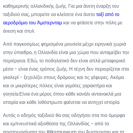
καθημερινής ολλανδικής ζωής. Για μια άνετη έναρξη του
ταξιδιού σας, μπορείτε να κλείσετε ένα άνετο
ταξί από το
αεροδρόμιο του Άμστερνταμ
και να φτάσετε στην πόλη με
άνεση και στυλ.
Από παγκοσμίως φημισμένα μουσεία μέχρι ειρηνικά χωριά
στην ύπαιθρο, η Ολλανδία είναι μια χώρα που ανταμείβει την
περιέργεια. Εδώ, το ποδηλατικό δεν είναι απλά μεταφορικό
μέσο - είναι ένας τρόπος ζωής. Η τέχνη δεν περιορίζεται στα
γκαλερί - ξεχειλίζει στους δρόμους και τις γέφυρες. Ακόμα
και οι μικρότερες πόλεις είναι γεμάτες χαρακτήρα και
γοητεία.Είναι ένα μέρος όπου κάθε κανάλι αντανακλά μια
ιστορία και κάθε λιθόστρωτο φαίνεται να αντηχεί ιστορία.
Αυτός ο οδηγός ταξιδιού θα σας οδηγήσει στα πιο όμορφα
και εμπνευστικά αξιοθέατα της Ολλανδίας - από τα
αριστουργήματα του Rijksmuseum του Άμστερνταμ και τα