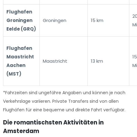
Flughafen
2
Groningen
Groningen
15 km
M
Eelde (GRQ)
Flughafen
Maastricht
1
Maastricht
13 km
Aachen
M
(MST)
*Fahrzeiten sind ungefähre Angaben und können je nach
Verkehrslage variieren. Private Transfers sind von allen
Flughäfen für eine bequeme und direkte Fahrt verfügbar.
Die romantischsten Aktivitäten in
Amsterdam