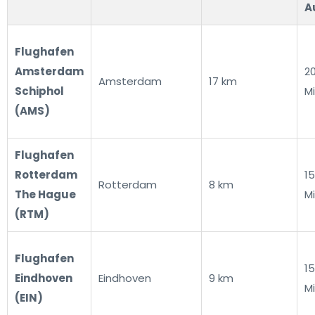
A
Flughafen
Amsterdam
2
Amsterdam
17 km
Schiphol
M
(AMS)
Flughafen
Rotterdam
1
Rotterdam
8 km
The Hague
M
(RTM)
Flughafen
15
Eindhoven
Eindhoven
9 km
M
(EIN)