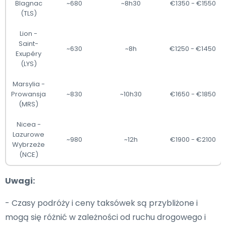
Blagnac
~680
~8h30
€1350 - €1550
(TLS)
Lion -
Saint-
~630
~8h
€1250 - €1450
Exupéry
(LYS)
Marsylia -
Prowansja
~830
~10h30
€1650 - €1850
(MRS)
Nicea -
Lazurowe
~980
~12h
€1900 - €2100
Wybrzeże
(NCE)
Uwagi:
- Czasy podróży i ceny taksówek są przybliżone i
mogą się różnić w zależności od ruchu drogowego i