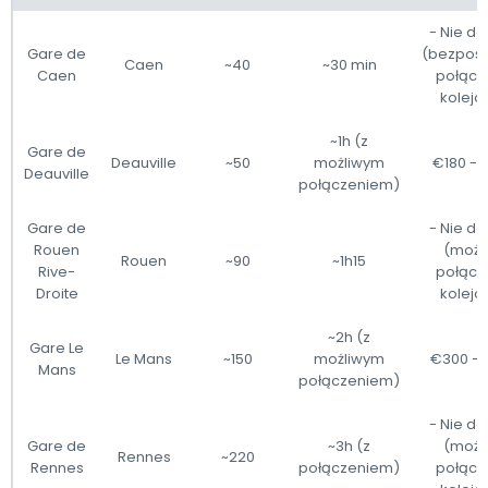
- Nie do
Gare de
(bezpośr
Caen
~40
~30 min
Caen
połącz
kolejo
~1h (z
Gare de
Deauville
~50
możliwym
€180 - 
Deauville
połączeniem)
Gare de
- Nie do
Rouen
(możl
Rouen
~90
~1h15
Rive-
połącz
Droite
kolejo
~2h (z
Gare Le
Le Mans
~150
możliwym
€300 - 
Mans
połączeniem)
- Nie do
Gare de
~3h (z
(możl
Rennes
~220
Rennes
połączeniem)
połącz