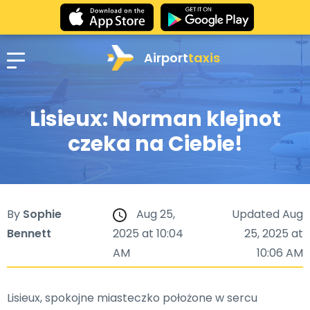
Airport
taxis
Lisieux: Norman klejnot
czeka na Ciebie!
By
Sophie
Aug 25,
Updated Aug
Bennett
2025 at 10:04
25, 2025 at
AM
10:06 AM
Lisieux, spokojne miasteczko położone w sercu