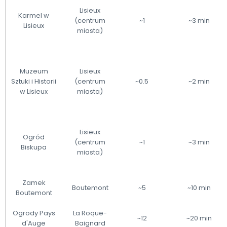
Lisieux
Karmel w
(centrum
~1
~3 min
Lisieux
miasta)
Muzeum
Lisieux
Sztuki i Historii
(centrum
~0.5
~2 min
w Lisieux
miasta)
Lisieux
Ogród
(centrum
~1
~3 min
Biskupa
miasta)
Zamek
Boutemont
~5
~10 min
Boutemont
Ogrody Pays
La Roque-
~12
~20 min
d'Auge
Baignard