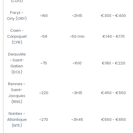
(CDG)
Paryż -
~160
~2h15
€300 - €400
Orly (ORY)
Caen -
Carpiquet
~59
~50 min
€140 - €170
(CFR)
Deauville
- Saint-
~75
~1h10
€180 - €220
Gatien
(DOL)
Rennes -
Saint-
~220
~3h15
€450 - €550
Jacques
(RNS)
Nantes -
Atlantique
~270
~3h45
€550 - €650
(NTE)