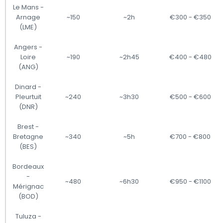
Le Mans -
Arnage
~150
~2h
€300 - €350
(LME)
Angers -
Loire
~190
~2h45
€400 - €480
(ANG)
Dinard -
Pleurtuit
~240
~3h30
€500 - €600
(DNR)
Brest -
Bretagne
~340
~5h
€700 - €800
(BES)
Bordeaux
-
~480
~6h30
€950 - €1100
Mérignac
(BOD)
Tuluza -