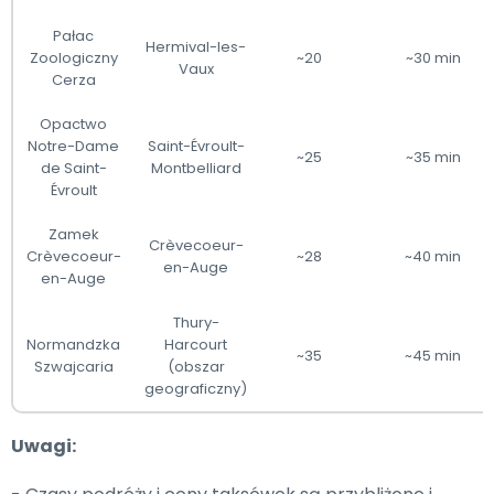
Pałac
Hermival-les-
Zoologiczny
~20
~30 min
Vaux
Cerza
Opactwo
Notre-Dame
Saint-Évroult-
~25
~35 min
de Saint-
Montbelliard
Évroult
Zamek
Crèvecoeur-
Crèvecoeur-
~28
~40 min
en-Auge
en-Auge
Thury-
Normandzka
Harcourt
~35
~45 min
Szwajcaria
(obszar
geograficzny)
Uwagi: