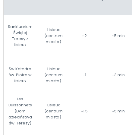
Sanktuarium
Lisieux
Świętej
(centrum
~2
~5 min
Teresy z
miasta)
Lisieux
Św.Katedra
Lisieux
św. Piotra w
(centrum
~1
~3 min
Lisieux
miasta)
Les
Buissonnets
Lisieux
(Dom
(centrum
~1.5
~5 min
dzieciństwa
miasta)
św. Teresy)