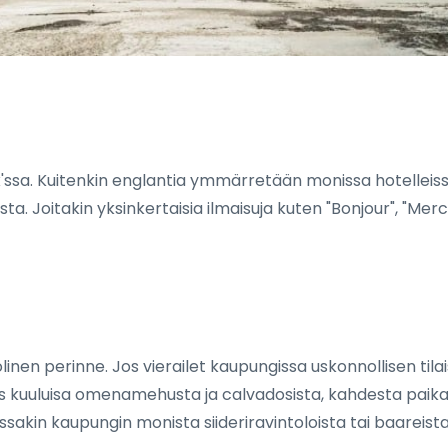
eux'ssa. Kuitenkin englantia ymmärretään monissa hotelleissa
 Joitakin yksinkertaisia ilmaisuja kuten "Bonjour", "Merci" j
olinen perinne. Jos vierailet kaupungissa uskonnollisen til
 kuuluisa omenamehusta ja calvadosista, kahdesta paikall
ssakin kaupungin monista siideriravintoloista tai baareista