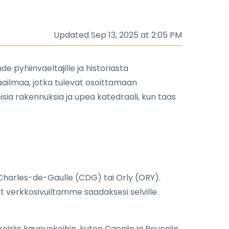
Updated Sep 13, 2025 at 2:05 PM
 pyhiinvaeltajille ja historiasta
aailmaa, jotka tulevat osoittamaan
isia rakennuksia ja upea katedraali, kun taas
sy-Charles-de-Gaulle (CDG) tai Orly (ORY).
nat verkkosivuiltamme saadaksesi selville
eisiin kaupunkeihin, kuten Caeniin ja Roueniin.