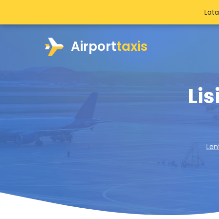
Lat
Airport
taxis
Lis
Len