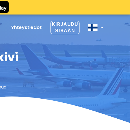
KIRJAUDU
Yhteystiedot
SISÄÄN
kivi
nua!