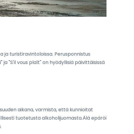
 ja turistiravintoloissa. Perusponnistus
a "S'il vous plaît" on hyödyllisiä päivittäisissä
aisuuden aikana, varmista, että kunnioitat
isesti tuotetusta alkoholijuomasta.Älä epäröi
.