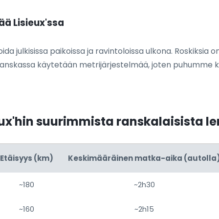
ää Lisieux'ssa
a julkisissa paikoissa ja ravintoloissa ulkona. Roskiksia o
anskassa käytetään metrijärjestelmää, joten puhumme kil
ieux'hin suurimmista ranskalaisista l
Etäisyys (km)
Keskimääräinen matka-aika (autolla
~180
~2h30
~160
~2h15