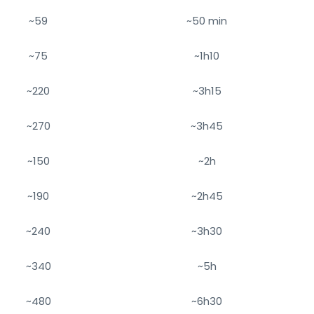
~59
~50 min
~75
~1h10
~220
~3h15
~270
~3h45
~150
~2h
~190
~2h45
~240
~3h30
~340
~5h
~480
~6h30