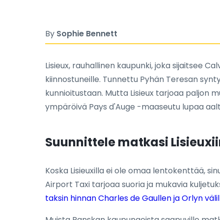
By
Sophie Bennett
Lisieux, rauhallinen kaupunki, joka sijaitsee 
kiinnostuneille. Tunnettu Pyhän Teresan synt
kunnioitustaan. Mutta Lisieux tarjoaa paljon 
ympäröivä Pays d'Auge -maaseutu lupaa aaltoi
Suunnittele matkasi Lisieuxi
Koska Lisieuxilla ei ole omaa lentokenttää, si
Airport Taxi tarjoaa suoria ja mukavia kuljetuk
taksin hinnan Charles de Gaullen ja Orlyn välil
Muista Ranskan kaupungeista saapuville matkail