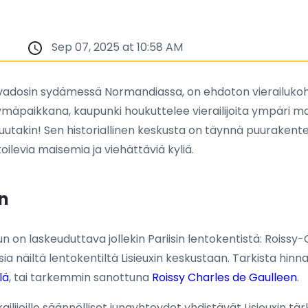
Sep 07, 2025 at 10:58 AM
Calvadosin sydämessä Normandiassa, on ehdoton vierailukohde
ymäpaikkana, kaupunki houkuttelee vierailijoita ympäri m
muutakin! Sen historiallinen keskusta on täynnä puurakente
levia maisemia ja viehättäviä kyliä.
in
nun on laskeuduttava jollekin Pariisin lentokentistä: Rois
sia näiltä lentokentiltä Lisieuxin keskustaan. Tarkista hin
lä
, tai tarkemmin sanottuna
Roissy Charles de Gaulleen
.
ijoille säännölliset junayhteydet yhdistävät Lisieuxin tärk