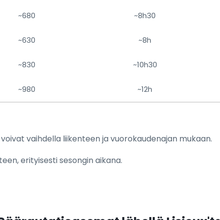
~680
~8h30
~630
~8h
~830
~10h30
~980
~12h
a voivat vaihdella liikenteen ja vuorokaudenajan mukaan.
teen, erityisesti sesongin aikana.