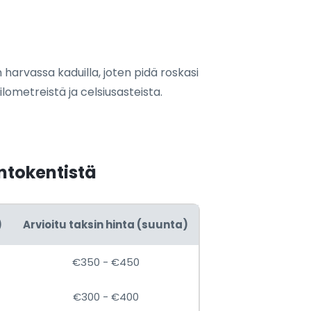
n harvassa kaduilla, joten pidä roskasi
ometreistä ja celsiusasteista.
entokentistä
)
Arvioitu taksin hinta (suunta)
€350 - €450
€300 - €400