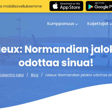
aa mobiilisovelluksemme
Kumppanuus
Kuljettajat
ieux: Normandian jalo
odottaa sinua!
Lisieux: Normandian jalokivi odottaa si
tokenttä taksi
Blog