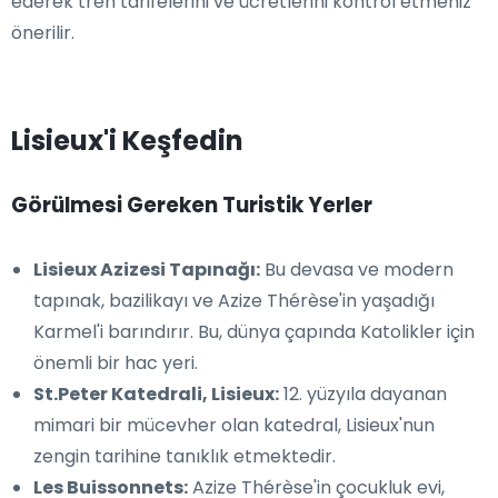
ederek tren tarifelerini ve ücretlerini kontrol etmeniz
önerilir.
Lisieux'i Keşfedin
Görülmesi Gereken Turistik Yerler
Lisieux Azizesi Tapınağı:
Bu devasa ve modern
tapınak, bazilikayı ve Azize Thérèse'in yaşadığı
Karmel'i barındırır. Bu, dünya çapında Katolikler için
önemli bir hac yeri.
St.Peter Katedrali, Lisieux:
12. yüzyıla dayanan
mimari bir mücevher olan katedral, Lisieux'nun
zengin tarihine tanıklık etmektedir.
Les Buissonnets:
Azize Thérèse'in çocukluk evi,