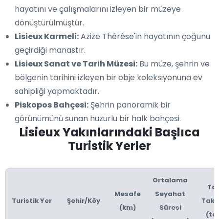
hayatını ve çalışmalarını izleyen bir müzeye
dönüştürülmüştür.
Lisieux Karmeli:
Azize Thérèse'in hayatının çoğunu
geçirdiği manastır.
Lisieux Sanat ve Tarih Müzesi:
Bu müze, şehrin ve
bölgenin tarihini izleyen bir obje koleksiyonuna ev
sahipliği yapmaktadır.
Piskopos Bahçesi:
Şehrin panoramik bir
görünümünü sunan huzurlu bir halk bahçesi.
Lisieux Yakınlarındaki Başlıca
Turistik Yerler
Ortalama
Ta
Mesafe
Seyahat
Turistik Yer
Şehir/Köy
Taksi
(km)
Süresi
(te