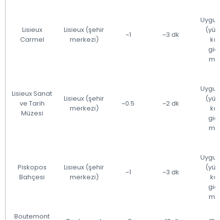
Uygu
Lisieux
Lisieux (şehir
(yür
~1
~3 dk
Carmel
merkezi)
ko
gidi
me
Uygu
Lisieux Sanat
Lisieux (şehir
(yür
ve Tarih
~0.5
~2 dk
merkezi)
ko
Müzesi
gidi
me
Uygu
Piskopos
Lisieux (şehir
(yür
~1
~3 dk
Bahçesi
merkezi)
ko
gidi
me
Boutemont