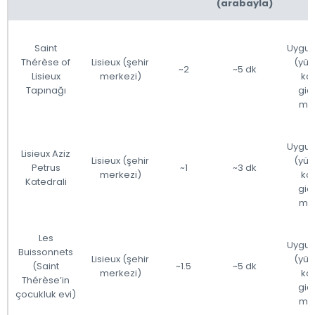
(arabayla)
Saint
Uygu
Thérèse of
Lisieux (şehir
(yür
~2
~5 dk
Lisieux
merkezi)
ko
Tapınağı
gidi
me
Uygu
Lisieux Aziz
Lisieux (şehir
(yür
Petrus
~1
~3 dk
merkezi)
ko
Katedrali
gidi
me
Les
Uygu
Buissonnets
Lisieux (şehir
(yür
(Saint
~1.5
~5 dk
merkezi)
ko
Thérèse’in
gidi
çocukluk evi)
me