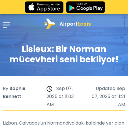
Airport
taxis
Lisieux: Bir Norman
mücevheri seni bekliyor!
By
Sophie
Sep 07,
Updated Sep
Bennett
2025 at 11:03
07, 2025 at 11:21
AM
AM
Lizbon, Calvados'un Normandiya'daki kalbinde yer alan