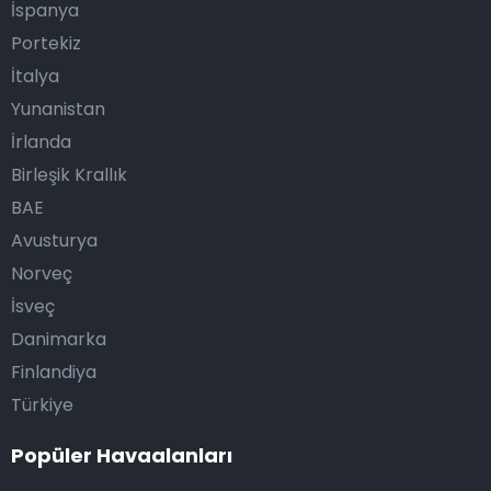
İspanya
Portekiz
İtalya
Yunanistan
İrlanda
Birleşik Krallık
BAE
Avusturya
Norveç
İsveç
Danimarka
Finlandiya
Türkiye
Popüler Havaalanları