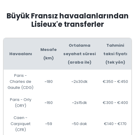
Büyük Fransız havaalanlarından
Lisieux'e transferler
Ortalama
Tahmini
Mesafe
Havaalanı
seyahat süresi
taksi fiyatı
(km)
(araba ile)
(tek yön)
Paris -
Charles de
~180
~2s30dk
€350 - €450
Gaulle (CDG)
Paris - Orly
~160
~2s15dk
€300 - €400
(ORY)
Caen -
Carpiquet
~59
~50 dak
€140 - €170
(CFR)