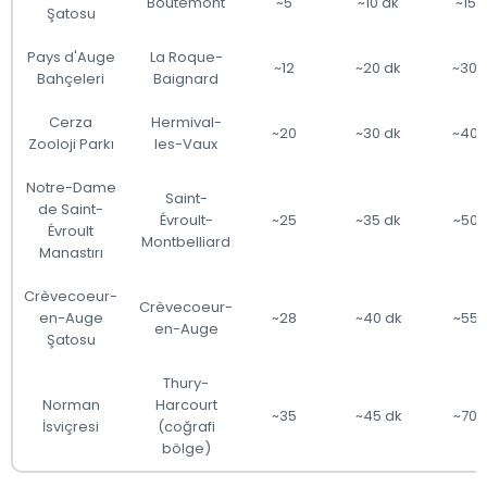
Boutemont
~5
~10 dk
~15€
Şatosu
Pays d'Auge
La Roque-
~12
~20 dk
~30€
Bahçeleri
Baignard
Cerza
Hermival-
~20
~30 dk
~40€
Zooloji Parkı
les-Vaux
Notre-Dame
Saint-
de Saint-
Évroult-
~25
~35 dk
~50€
Évroult
Montbelliard
Manastırı
Crèvecoeur-
Crèvecoeur-
en-Auge
~28
~40 dk
~55€
en-Auge
Şatosu
Thury-
Norman
Harcourt
~35
~45 dk
~70€
İsviçresi
(coğrafi
bölge)