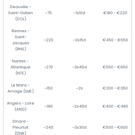
Deauville -
Saint-Gatien
~75
~1s10d
€180 - €220
(DOL)
Rennes -
Saint-
~220
~3s15d
€450 - €550
Jacques
(RNS)
Nantes -
Atlantique
~270
~3s45d
€550 - €650
(NTE)
Le Mans -
~150
~2s
€300 - €350
Arnage (LME)
Angers - Loire
~190
~2s45d
€400 - €480
(ANG)
Dinard -
Pleurtuit
~240
~3s30d
€500 - €600
(DNR)