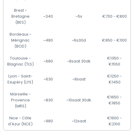
Brest -
Bretagne
~340
~5s
€700 - €800
(BES)
Bordeaux -
Mérignac
~480
~6s30d
€950 - €1100
(BOD)
Toulouse -
€1350 -
~680
~8saat 30dk
Blagnac (TLS)
€1550
Lyon - Saint-
€1250 -
~630
~8saat
Exupéry (LYS)
€1450
Marseille -
€1650 -
Provence
~830
~10saat 30dk
€1850
(MRS)
Nice - Côte
€1900 -
~980
~12saat
d'Azur (NCE)
€2100