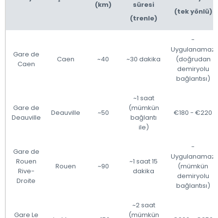
(km)
süresi
(tek yönlü)
(trenle)
-
Uygulanamaz
Gare de
Caen
~40
~30 dakika
(doğrudan
Caen
demiryolu
bağlantısı)
~1 saat
Gare de
(mümkün
Deauville
~50
€180 - €220
Deauville
bağlantı
ile)
-
Gare de
Uygulanamaz
Rouen
~1 saat 15
Rouen
~90
(mümkün
Rive-
dakika
demiryolu
Droite
bağlantısı)
~2 saat
Gare Le
(mümkün