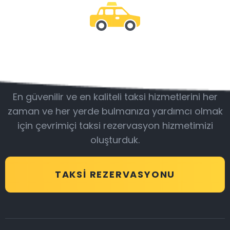
Bizimle olun
En güvenilir ve en kaliteli taksi hizmetlerini her
zaman ve her yerde bulmanıza yardımcı olmak
için çevrimiçi taksi rezervasyon hizmetimizi
oluşturduk.
TAKSI REZERVASYONU