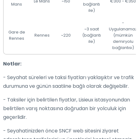
Le Mans
~150
€300 - €350
Mans
bağlantı
ile)
-
~3 saat
Uygulanamaz
Gare de
Rennes
~220
(bağlantı
(mümkün
Rennes
ile)
demiryolu
bağlantısı)
Notlar:
- Seyahat süreleri ve taksi fiyatları yaklaşıktır ve trafik
durumuna ve günün saatiine bağlı olarak değişebilir.
- Taksiler için belirtilen fiyatlar, Lisieux istasyonundan
belirtilen varış noktasına doğrudan bir yolculuk için
geçerlidir.
- Seyahatinizden önce SNCF web sitesini ziyaret