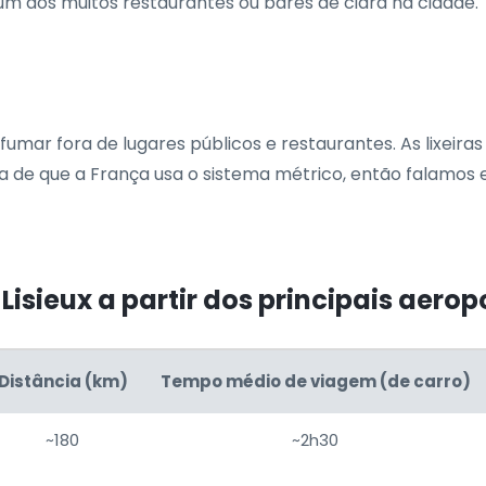
m dos muitos restaurantes ou bares de cidra na cidade.
mar fora de lugares públicos e restaurantes. As lixeiras
de que a França usa o sistema métrico, então falamos e
Lisieux a partir dos principais aero
Distância (km)
Tempo médio de viagem (de carro)
~180
~2h30