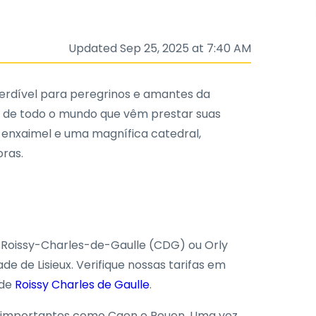
Updated Sep 25, 2025 at 7:40 AM
mperdível para peregrinos e amantes da
tes de todo o mundo que vêm prestar suas
m enxaimel e uma magnífica catedral,
ras.
: Roissy-Charles-de-Gaulle (CDG) ou Orly
e de Lisieux. Verifique nossas tarifas em
 de
Roissy Charles de Gaulle
.
des importantes como Caen e Rouen. Uma vez