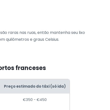
 são raras nas ruas, então mantenha seu lixo
m quilômetros e graus Celsius.
portos franceses
Preço estimado do táxi (só ida)
€350 - €450