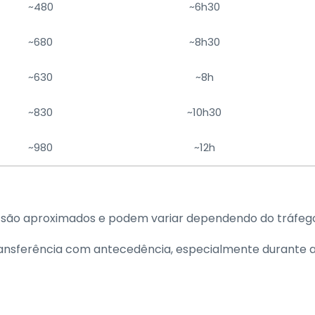
~480
~6h30
~680
~8h30
~630
~8h
~830
~10h30
~980
~12h
 são aproximados e podem variar dependendo do tráfego 
ansferência com antecedência, especialmente durante a