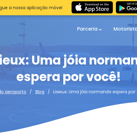
gue a nossa aplicação móvel
Parceria
Motorist
sieux: Uma jóia norma
espera por você!
Lisieux: Uma jóia normanda espera por
do aeroporto
Blog