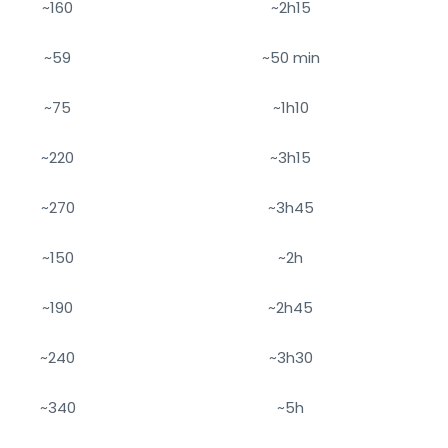
~160
~2h15
~59
~50 min
~75
~1h10
~220
~3h15
~270
~3h45
~150
~2h
~190
~2h45
~240
~3h30
~340
~5h