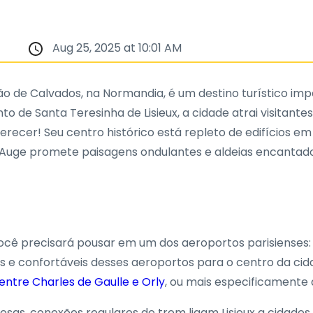
Aug 25, 2025 at 10:01 AM
ção de Calvados, na Normandia, é um destino turístico i
to de Santa Teresinha de Lisieux, a cidade atrai visitan
recer! Seu centro histórico está repleto de edifícios e
Auge promete paisagens ondulantes e aldeias encantado
você precisará pousar em um dos aeroportos parisienses
os e confortáveis desses aeroportos para o centro da cidad
entre Charles de Gaulle e Orly
, ou mais especificamente
ncesas, conexões regulares de trem ligam Lisieux a cida