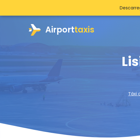
Descarre
Airport
taxis
Li
Táxi 