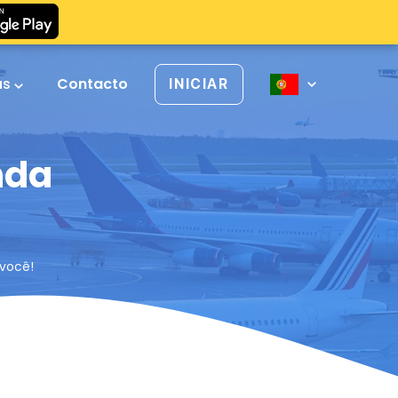
as
Contacto
INICIAR
nda
 você!