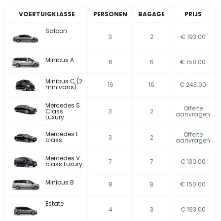
VOERTUIGKLASSE
PERSONEN
BAGAGE
PRIJS
Saloon
3
2
€ 193.00
Minibus A
6
6
€ 158.00
Minibus C (2
16
16
€ 243.00
minivans)
Mercedes S
Offerte
Class
3
2
aanvragen
Luxury
Mercedes E
Offerte
3
2
class
aanvragen
Mercedes V
7
7
€ 130.00
class Luxury
Minibus B
8
8
€ 150.00
Estate
4
3
€ 193.00