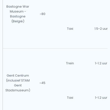
Bastogne War
Museum -
~80
Bastogne
(België)
Taxi
1.5-2 uur
Trein
1-1.2 uur
Gent Centrum
(inclusief STAM
~45
Gent
Stadsmuseum)
Taxi
1-1.2 uur