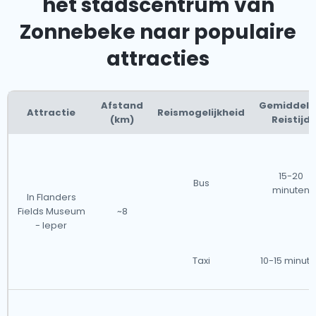
het stadscentrum van
Zonnebeke naar populaire
attracties
Afstand
Gemiddeld
Attractie
Reismogelijkheid
(km)
Reistijd
15-20
Bus
minuten
In Flanders
Fields Museum
~8
- Ieper
Taxi
10-15 minut