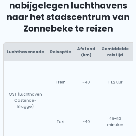
nabijgelegen luchthavens
naar het stadscentrum van
Zonnebeke te reizen
Afstand
Gemiddelde
Luchthavencode
Reisoptie
(km)
reistijd
Trein
~40
1-1.2 uur
OST (Luchthaven
Oostende-
Brugge)
45-60
Taxi
~40
minuten