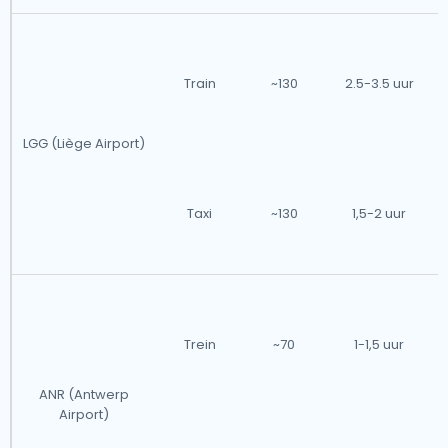
Train
~130
2.5-3.5 uur
LGG (Liège Airport)
Taxi
~130
1,5-2 uur
Trein
~70
1-1,5 uur
ANR (Antwerp
Airport)