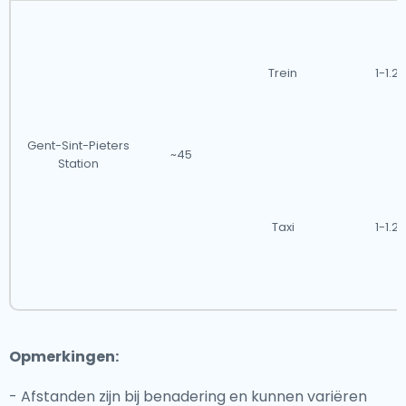
Trein
1-1.2 
Gent-Sint-Pieters
~45
Station
Taxi
1-1.2 
Opmerkingen:
- Afstanden zijn bij benadering en kunnen variëren