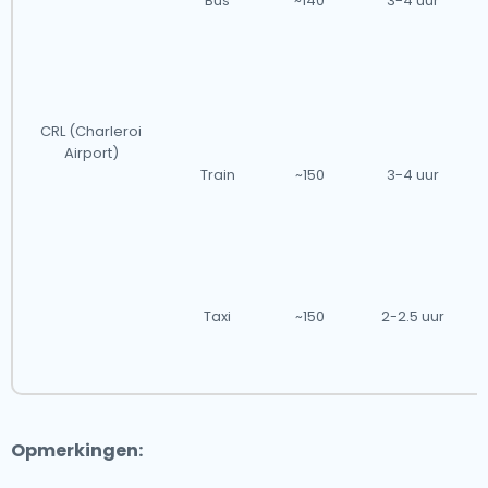
Bus
~140
3-4 uur
CRL (Charleroi
Airport)
Train
~150
3-4 uur
Taxi
~150
2-2.5 uur
Opmerkingen: