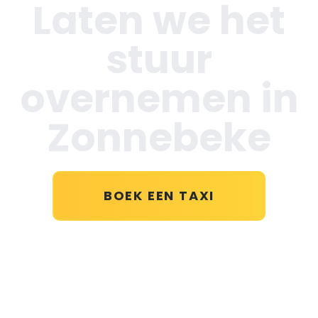
Laten we het
stuur
overnemen in
Zonnebeke
BOEK EEN TAXI