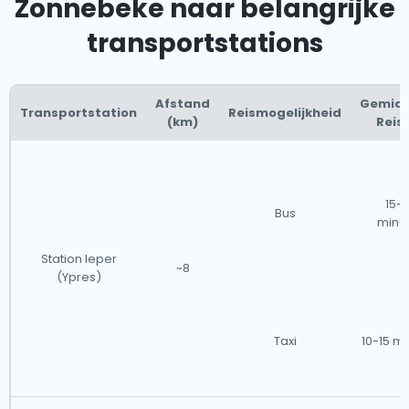
Zonnebeke naar belangrijke
transportstations
Afstand
Gemidd
Transportstation
Reismogelijkheid
(km)
Reist
15-
Bus
minu
Station Ieper
~8
(Ypres)
Taxi
10-15 m