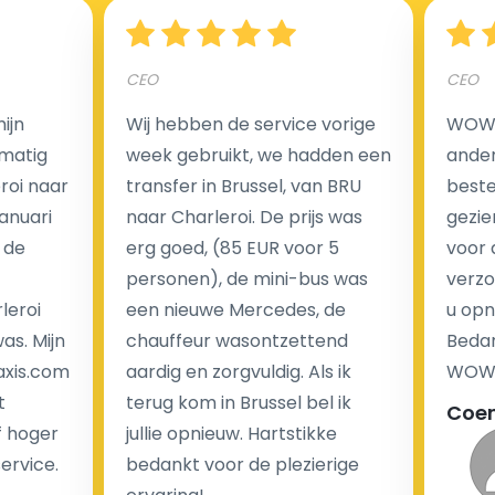
Hoeveel kost een luchthaven taxi transfer?
CEO
CEO
Een van de meest aantrekkelijke voordelen van
ijn
Wij hebben de service vorige
WOW I
luchthaventaxi's is een vast tarief voor uw rit. In
matig
week gebruikt, we hadden een
ander
tegenstelling tot traditionele taxi's met taxameter
eroi naar
transfer in Brussel, van BRU
beste 
brengen wij u geen extra kosten in rekening voor de
Januari
naar Charleroi. De prijs was
gezie
nachtrit.
 de
erg goed, (85 EUR voor 5
voor 
We hebben geen ophaaltarief of extra kosten voor
personen), de mini-bus was
verzo
wachttijd als uw vlucht vertraging heeft.
leroi
een nieuwe Mercedes, de
u opn
as. Mijn
chauffeur wasontzettend
Bedan
Kijk op onze website voor meer informatie over uw
axis.com
aardig en zorgvuldig. Als ik
WOW-
transferkosten. Ons boekingsformulier bevat alle
t
terug kom in Brussel bel ik
Coe
mogelijke extra's die u kunt kiezen en de prijs die u
f hoger
jullie opnieuw. Hartstikke
krijgt is transparant voor een passagier en een
service.
bedankt voor de plezierige
chauffeur.