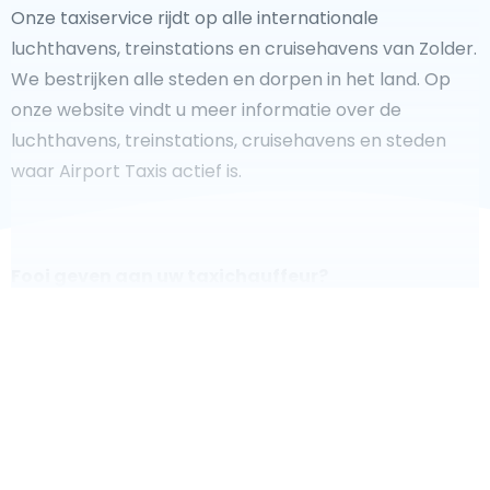
Onze taxiservice rijdt op alle internationale
luchthavens, treinstations en cruisehavens van Zolder.
We bestrijken alle steden en dorpen in het land. Op
onze website vindt u meer informatie over de
luchthavens, treinstations, cruisehavens en steden
waar Airport Taxis actief is.
Fooi geven aan uw taxichauffeur?
We doen ons best om uw reis zo veilig, comfortabel en
snel mogelijk te laten verlopen. Voldoet ons aanbod
aan uw verwachtingen, of overtreft het ze zelfs? Wilt u
uw chauffeur laten zien dat hij/zij uw rit zo aangenaam