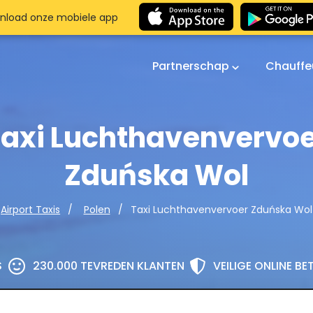
nload onze mobiele app
Partnerschap
Chauffe
axi Luchthavenvervo
Zduńska Wol
Taxi Luchthavenvervoer Zduńska Wol
Airport Taxis
Polen
S
230.000 TEVREDEN KLANTEN
VEILIGE ONLINE B