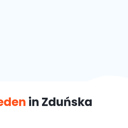
teden
in Zduńska