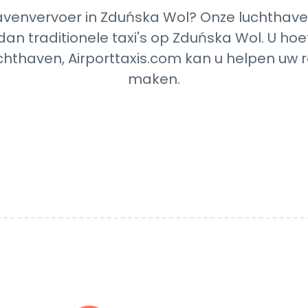
venvervoer in Zduńska Wol? Onze luchthaven
an traditionele taxi's op Zduńska Wol. U ho
chthaven, Airporttaxis.com kan u helpen uw re
maken.