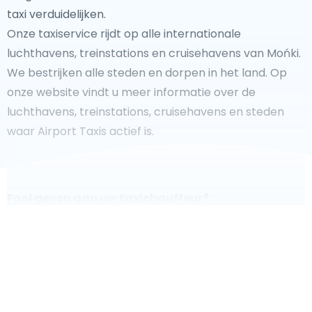
taxi verduidelijken.
Onze taxiservice rijdt op alle internationale
luchthavens, treinstations en cruisehavens van Mońki.
We bestrijken alle steden en dorpen in het land. Op
onze website vindt u meer informatie over de
luchthavens, treinstations, cruisehavens en steden
waar Airport Taxis actief is.
Fooi geven aan uw taxichauffeur?
We doen ons best om uw reis zo veilig, comfortabel
en
snel mogelijk te laten verlopen. Voldoet ons aanbod
aan uw verwachtingen, of overtreft het ze zelfs? Wilt u