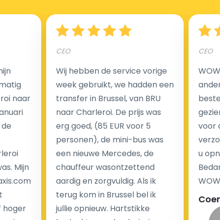
Hoeveel kost een luchthaven taxi transfer?
CEO
CEO
Een van de meest aantrekkelijke voordelen van
ijn
Wij hebben de service vorige
WOW I
luchthaventaxi's is een vast tarief voor uw rit. In
matig
week gebruikt, we hadden een
ander
tegenstelling tot traditionele taxi's met taxameter
eroi naar
transfer in Brussel, van BRU
beste 
brengen wij u geen extra kosten in rekening voor de
Januari
naar Charleroi. De prijs was
gezie
nachtrit.
 de
erg goed, (85 EUR voor 5
voor 
We hebben geen ophaaltarief of extra kosten voor
personen), de mini-bus was
verzo
wachttijd als uw vlucht vertraging heeft.
leroi
een nieuwe Mercedes, de
u opn
as. Mijn
chauffeur wasontzettend
Bedan
Kijk op onze website voor meer informatie over uw
axis.com
aardig en zorgvuldig. Als ik
WOW-
transferkosten. Ons boekingsformulier bevat alle
t
terug kom in Brussel bel ik
Coe
mogelijke extra's die u kunt kiezen en de prijs die u
f hoger
jullie opnieuw. Hartstikke
krijgt is transparant voor een passagier en een