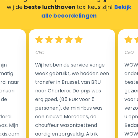
maken door uw feedback achter te laten en wij
wij de
beste luchthaven
taxi keus zijn!
Bekijk
zorgen ervoor dat uw chauffeur deze krijgt.
alle beoordelingen
Hoeveel kost een luchthaven taxi transfer?
CEO
CEO
ijn
Wij hebben de service vorige
WOW I
Een van de meest aantrekkelijke voordelen van
matig
week gebruikt, we hadden een
ander
luchthaventaxi's is een vast tarief voor uw rit. In
eroi naar
transfer in Brussel, van BRU
beste 
tegenstelling tot traditionele taxi's met taxameter
Januari
naar Charleroi. De prijs was
gezie
brengen wij u geen extra kosten in rekening voor de
 de
erg goed, (85 EUR voor 5
voor 
nachtrit.
personen), de mini-bus was
verzo
We hebben geen ophaaltarief of extra kosten voor
leroi
een nieuwe Mercedes, de
u opn
wachttijd als uw vlucht vertraging heeft.
as. Mijn
chauffeur wasontzettend
Bedan
axis.com
aardig en zorgvuldig. Als ik
WOW-