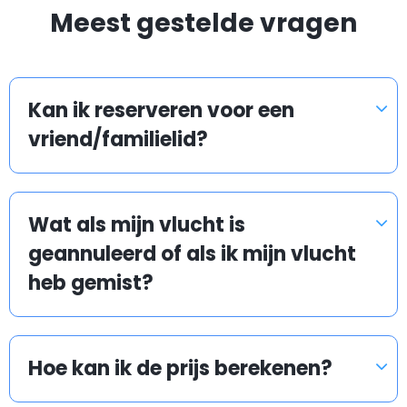
Meest gestelde vragen
boek uw transfer vlak voor het instappen of zelfs uit
het vliegtuig - wij zullen ons best doen om aan uw
verzoek te voldoen.
Kan ik reserveren voor een
Er staan ook traditionele taxi's op de luchthaven
vriend/familielid?
buiten te wachten. Ze kunnen u naar uw bestemming
brengen, maar u profiteert dan niet van een lage
tarief.
Wat als mijn vlucht is
geannuleerd of als ik mijn vlucht
Wat gebeurd als mijn vlucht of trein vertraging
heb gemist?
heeft?
Hoe kan ik de prijs berekenen?
Airport taxis houden de vlucht- en trein