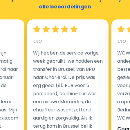
alle beoordelingen
Hoeveel kost een luchthaven taxi transfer?
CEO
CEO
Een van de meest aantrekkelijke voordelen van
ijn
Wij hebben de service vorige
WOW I
luchthaventaxi's is een vast tarief voor uw rit. In
matig
week gebruikt, we hadden een
ander
tegenstelling tot traditionele taxi's met taxameter
eroi naar
transfer in Brussel, van BRU
beste 
brengen wij u geen extra kosten in rekening voor de
Januari
naar Charleroi. De prijs was
gezie
nachtrit.
 de
erg goed, (85 EUR voor 5
voor 
We hebben geen ophaaltarief of extra kosten voor
personen), de mini-bus was
verzo
wachttijd als uw vlucht vertraging heeft.
leroi
een nieuwe Mercedes, de
u opn
as. Mijn
chauffeur wasontzettend
Bedan
Kijk op onze website voor meer informatie over uw
axis.com
aardig en zorgvuldig. Als ik
WOW-
transferkosten. Ons boekingsformulier bevat alle
t
terug kom in Brussel bel ik
Coe