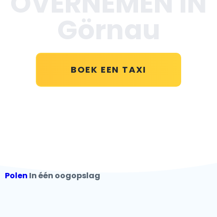
OVERNEMEN IN
Görnau
BOEK EEN TAXI
Polen
In één oogopslag