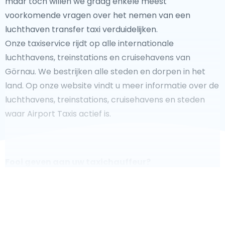
maar toch willen we graag enkele meest
voorkomende vragen over het nemen van een
luchthaven transfer taxi verduidelijken.
Onze taxiservice rijdt op alle internationale
luchthavens, treinstations en cruisehavens van
Görnau. We bestrijken alle steden en dorpen in het
land. Op onze website vindt u meer informatie over de
luchthavens, treinstations, cruisehavens en steden
waar Airport Taxis actief is.
Fooi geven aan uw taxichauffeur?
We doen ons best om uw reis zo veilig, comfortabel
en
snel mogelijk te laten verlopen. Voldoet ons aanbod