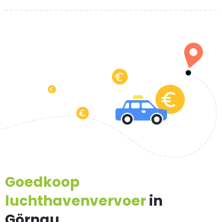
Goedkoop
luchthavenvervoer
in
Görnau