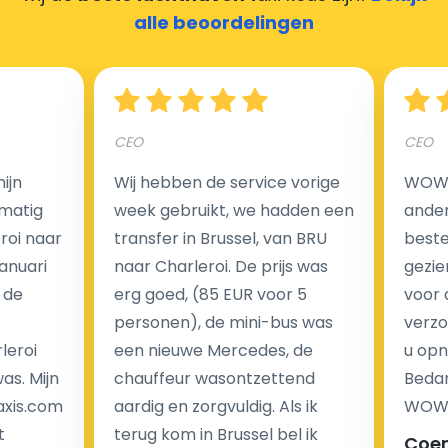
alle beoordelingen
Hoeveel kost een luchthaven taxi transfer?
CEO
CEO
Een van de meest aantrekkelijke voordelen van
ijn
Wij hebben de service vorige
WOW I
luchthaventaxi's is een vast tarief voor uw rit. In
matig
week gebruikt, we hadden een
ander
tegenstelling tot traditionele taxi's met taxameter
eroi naar
transfer in Brussel, van BRU
beste 
brengen wij u geen extra kosten in rekening voor de
Januari
naar Charleroi. De prijs was
gezie
nachtrit.
 de
erg goed, (85 EUR voor 5
voor 
We hebben geen ophaaltarief of extra kosten voor
personen), de mini-bus was
verzo
wachttijd als uw vlucht vertraging heeft.
leroi
een nieuwe Mercedes, de
u opn
as. Mijn
chauffeur wasontzettend
Bedan
Kijk op onze website voor meer informatie over uw
axis.com
aardig en zorgvuldig. Als ik
WOW-
transferkosten. Ons boekingsformulier bevat alle
t
terug kom in Brussel bel ik
Coe