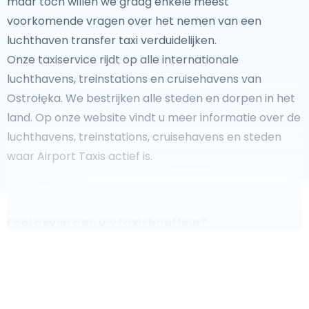
maar toch willen we graag enkele meest
voorkomende vragen over het nemen van een
luchthaven transfer taxi verduidelijken.
Onze taxiservice rijdt op alle internationale
luchthavens, treinstations en cruisehavens van
Ostrołęka. We bestrijken alle steden en dorpen in het
land. Op onze website vindt u meer informatie over de
luchthavens, treinstations, cruisehavens en steden
waar Airport Taxis actief is.
Fooi geven aan uw taxichauffeur?
We doen ons best om uw reis zo veilig, comfortabel
en
snel mogelijk te laten verlopen. Voldoet ons aanbod