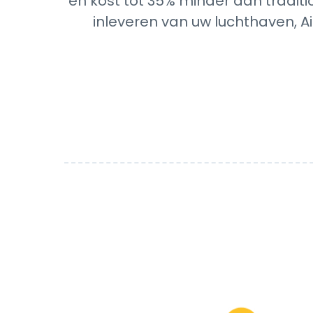
en kost tot 35% minder dan traditi
inleveren van uw luchthaven, A