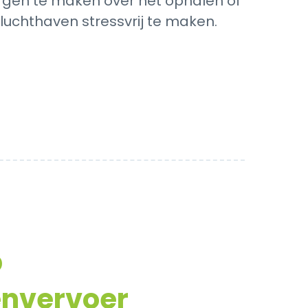
zorgen te maken over het ophalen of
luchthaven stressvrij te maken.
p
envervoer