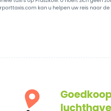
onele taxi's op Pruszków. U hoeft zich geen 
irporttaxis.com kan u helpen uw reis naar de 
Goedkoo
luchthav