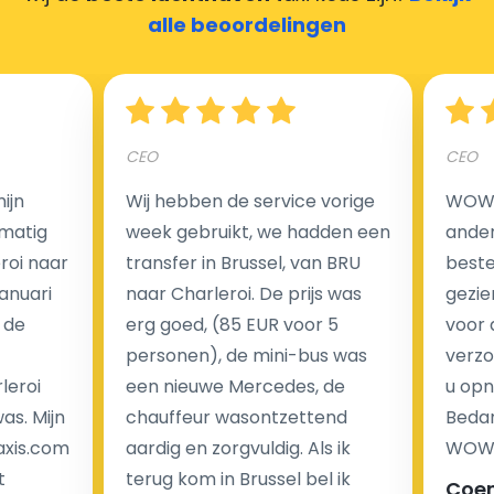
alle beoordelingen
Hoeveel kost een luchthaven taxi transfer?
CEO
CEO
Een van de meest aantrekkelijke voordelen van
ijn
Wij hebben de service vorige
WOW I
luchthaventaxi's is een vast tarief voor uw rit. In
matig
week gebruikt, we hadden een
ander
tegenstelling tot traditionele taxi's met taxameter
eroi naar
transfer in Brussel, van BRU
beste 
brengen wij u geen extra kosten in rekening voor de
Januari
naar Charleroi. De prijs was
gezie
nachtrit.
 de
erg goed, (85 EUR voor 5
voor 
We hebben geen ophaaltarief of extra kosten voor
personen), de mini-bus was
verzo
wachttijd als uw vlucht vertraging heeft.
leroi
een nieuwe Mercedes, de
u opn
as. Mijn
chauffeur wasontzettend
Bedan
Kijk op onze website voor meer informatie over uw
axis.com
aardig en zorgvuldig. Als ik
WOW-
transferkosten. Ons boekingsformulier bevat alle
t
terug kom in Brussel bel ik
Coe