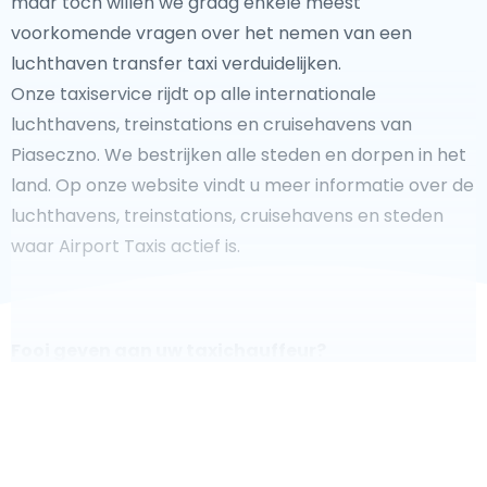
maar toch willen we graag enkele meest
voorkomende vragen over het nemen van een
luchthaven transfer taxi verduidelijken.
Onze taxiservice rijdt op alle internationale
luchthavens, treinstations en cruisehavens van
Piaseczno. We bestrijken alle steden en dorpen in het
land. Op onze website vindt u meer informatie over de
luchthavens, treinstations, cruisehavens en steden
waar Airport Taxis actief is.
Fooi geven aan uw taxichauffeur?
We doen ons best om uw reis zo veilig, comfortabel
en
snel mogelijk te laten verlopen. Voldoet ons aanbod