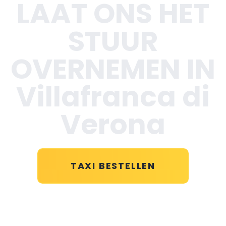
LAAT ONS HET
STUUR
OVERNEMEN IN
Villafranca di
Verona
TAXI BESTELLEN