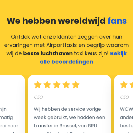
een biljet dat hoger is dan de ritprijs.
Heeft u online betaald en wilt u uw chauffeur toch een
We hebben wereldwijd
fans
compliment geven, maar heeft u geen contant geld?
Deze situatie is vrij gebruikelijk in onze tijd van
Ontdek wat onze klanten zeggen over hun
creditcards. Geen probleem! U kunt ons heel blij
ervaringen met Airporttaxis
en begrijp waarom
maken door uw feedback achter te laten en wij
wij de
beste luchthaven
taxi keus zijn!
Bekijk
zorgen ervoor dat uw chauffeur deze krijgt.
alle beoordelingen
Hoeveel kost een luchthaven taxi transfer?
CEO
CEO
ijn
Wij hebben de service vorige
WOW I
Een van de meest aantrekkelijke voordelen van
matig
week gebruikt, we hadden een
ander
luchthaventaxi's is een vast tarief voor uw rit. In
eroi naar
transfer in Brussel, van BRU
beste 
tegenstelling tot traditionele taxi's met taxameter