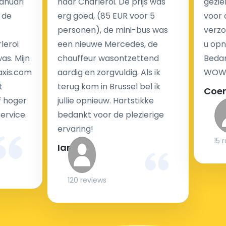
Januari
naar Charleroi. De prijs was
gezie
brengen wij u geen extra kosten in rekening voor de
 de
erg goed, (85 EUR voor 5
voor 
nachtrit.
personen), de mini-bus was
verzo
We hebben geen ophaaltarief of extra kosten voor
leroi
een nieuwe Mercedes, de
u opn
wachttijd als uw vlucht vertraging heeft.
as. Mijn
chauffeur wasontzettend
Bedan
axis.com
aardig en zorgvuldig. Als ik
WOW-
Kijk op onze website voor meer informatie over uw
t
terug kom in Brussel bel ik
Coe
transferkosten. Ons boekingsformulier bevat alle
f hoger
jullie opnieuw. Hartstikke
mogelijke extra's die u kunt kiezen en de prijs die u
service.
bedankt voor de plezierige
krijgt is transparant voor een passagier en een
ervaring!
chauffeur.
15 
Ian
Kan taxi transfer bij aankomst op de luchthaven
120 reviews
gereserveerd worden?