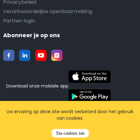
Privacybeleid
Verantwoordelijke openbaarmaking
Partner login
Abonneer je op ons
Download onze mobiele app
©2015-2026 Airporttaxis.com.
Alle rechten
Uw ervaring op deze site wordt verbeterd door het gebruik
van cookies.
voorbehouden | Powered by
CodiCo.io
Sta cookies toe