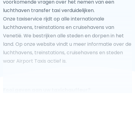
voorkomende vragen over het nemen van een
luchthaven transfer taxi verduidelijken.
Onze taxiservice rijdt op alle internationale
luchthavens, treinstations en cruisehavens van
Venetië. We bestrijken alle steden en dorpen in het
land. Op onze website vindt u meer informatie over de
luchthavens, treinstations, cruisehavens en steden
waar Airport Taxis actief is.
Fooi geven aan uw taxichauffeur?
We doen ons best om uw reis zo veilig, comfortabel en
snel mogelijk te laten verlopen. Voldoet ons aanbod