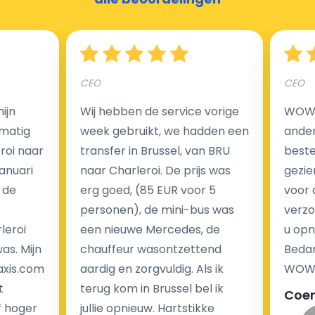
Hoeveel kost een luchthaven taxi transfer?
CEO
CEO
Een van de meest aantrekkelijke voordelen van
ijn
Wij hebben de service vorige
WOW I
luchthaventaxi's is een vast tarief voor uw rit. In
matig
week gebruikt, we hadden een
ander
tegenstelling tot traditionele taxi's met taxameter
eroi naar
transfer in Brussel, van BRU
beste 
brengen wij u geen extra kosten in rekening voor de
Januari
naar Charleroi. De prijs was
gezie
nachtrit.
 de
erg goed, (85 EUR voor 5
voor 
We hebben geen ophaaltarief of extra kosten voor
personen), de mini-bus was
verzo
wachttijd als uw vlucht vertraging heeft.
leroi
een nieuwe Mercedes, de
u opn
as. Mijn
chauffeur wasontzettend
Bedan
Kijk op onze website voor meer informatie over uw
axis.com
aardig en zorgvuldig. Als ik
WOW-
transferkosten. Ons boekingsformulier bevat alle
t
terug kom in Brussel bel ik
Coe
mogelijke extra's die u kunt kiezen en de prijs die u
f hoger
jullie opnieuw. Hartstikke