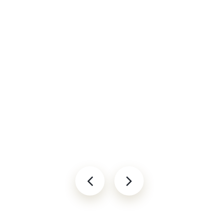
Taxi
Taxi
Luchthavenvervoer
Luchthave
Dungarvan
Limerick