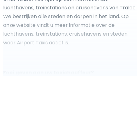
luchthavens, treinstations en cruisehavens van Tralee.
We bestrijken alle steden en dorpen in het land. Op
onze website vindt u meer informatie over de
luchthavens, treinstations, cruisehavens en steden
waar Airport Taxis actief is.
Fooi geven aan uw taxichauffeur?
We doen ons best om uw reis zo veilig, comfortabel en
snel mogelijk te laten verlopen. Voldoet ons aanbod
aan uw verwachtingen, of overtreft het ze zelfs? Wilt u
uw chauffeur laten zien dat hij/zij uw rit zo aangenaam
mogelijk heeft gemaakt, dan bent u van harte welkom