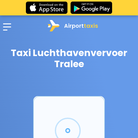
Airport
taxis
Taxi Luchthavenvervoer
Tralee