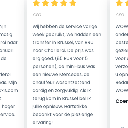
CEO
CEO
Een van de meest aantrekkelijke voordelen van
ijn
Wij hebben de service vorige
WOW I
luchthaventaxi's is een vast tarief voor uw rit. In
matig
week gebruikt, we hadden een
ander
tegenstelling tot traditionele taxi's met taxameter
eroi naar
transfer in Brussel, van BRU
beste 
brengen wij u geen extra kosten in rekening voor de
Januari
naar Charleroi. De prijs was
gezie
nachtrit.
 de
erg goed, (85 EUR voor 5
voor 
We hebben geen ophaaltarief of extra kosten voor
personen), de mini-bus was
verzo
wachttijd als uw vlucht vertraging heeft.
leroi
een nieuwe Mercedes, de
u opn
as. Mijn
chauffeur wasontzettend
Bedan
Kijk op onze website voor meer informatie over uw
axis.com
aardig en zorgvuldig. Als ik
WOW-
transferkosten. Ons boekingsformulier bevat alle
t
terug kom in Brussel bel ik
Coe
mogelijke extra's die u kunt kiezen en de prijs die u
f hoger
jullie opnieuw. Hartstikke
krijgt is transparant voor een passagier en een
service.
bedankt voor de plezierige
chauffeur.
ervaring!