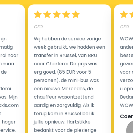
Hoeveel kost een luchthaven taxi transfer?
CEO
CEO
Een van de meest aantrekkelijke voordelen van
ijn
Wij hebben de service vorige
WOW I
luchthaventaxi's is een vast tarief voor uw rit. In
matig
week gebruikt, we hadden een
ander
tegenstelling tot traditionele taxi's met taxameter
eroi naar
transfer in Brussel, van BRU
beste 
brengen wij u geen extra kosten in rekening voor de
Januari
naar Charleroi. De prijs was
gezie
nachtrit.
 de
erg goed, (85 EUR voor 5
voor 
We hebben geen ophaaltarief of extra kosten voor
personen), de mini-bus was
verzo
wachttijd als uw vlucht vertraging heeft.
leroi
een nieuwe Mercedes, de
u opn
as. Mijn
chauffeur wasontzettend
Bedan
Kijk op onze website voor meer informatie over uw
axis.com
aardig en zorgvuldig. Als ik
WOW-
transferkosten. Ons boekingsformulier bevat alle
t
terug kom in Brussel bel ik
Coe
mogelijke extra's die u kunt kiezen en de prijs die u
f hoger
jullie opnieuw. Hartstikke
krijgt is transparant voor een passagier en een
service.
bedankt voor de plezierige