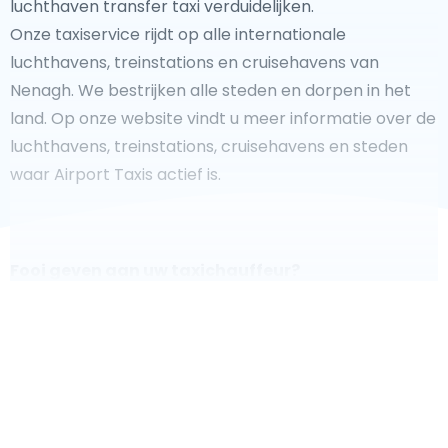
luchthaven transfer taxi verduidelijken.
Onze taxiservice rijdt op alle internationale
luchthavens, treinstations en cruisehavens van
Nenagh. We bestrijken alle steden en dorpen in het
land. Op onze website vindt u meer informatie over de
luchthavens, treinstations, cruisehavens en steden
waar Airport Taxis actief is.
Fooi geven aan uw taxichauffeur?
We doen ons best om uw reis zo veilig, comfortabel en
snel mogelijk te laten verlopen. Voldoet ons aanbod
aan uw verwachtingen, of overtreft het ze zelfs? Wilt u