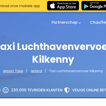
nload onze mobiele app
Partnerschap
Chauffe
axi Luchthavenvervo
Kilkenny
Taxi Luchthavenvervoer Kilkenny
Airport Taxis
Ierland
S
230.000 TEVREDEN KLANTEN
VEILIGE ONLINE B