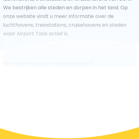
We bestrijken alle steden en dorpen in het land. Op
onze website vindt u meer informatie over de
luchthavens, treinstations, cruisehavens en steden
waar Airport Taxis actief is.
Fooi geven aan uw taxichauffeur?
We doen ons best om uw reis zo veilig, comfortabel en
snel mogelijk te laten verlopen. Voldoet ons aanbod
aan uw verwachtingen, of overtreft het ze zelfs? Wilt u
uw chauffeur laten zien dat hij/zij uw rit zo aangenaam
mogelijk heeft gemaakt, dan bent u van harte welkom
om een fooi te geven.