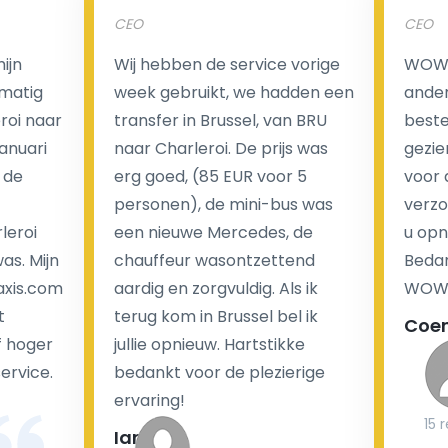
CEO
CEO
Een van de meest aantrekkelijke voordelen van
ijn
Wij hebben de service vorige
WOW I
luchthaventaxi's is een vast tarief voor uw rit. In
matig
week gebruikt, we hadden een
ander
tegenstelling tot traditionele taxi's met taxameter
eroi naar
transfer in Brussel, van BRU
beste 
brengen wij u geen extra kosten in rekening voor de
Januari
naar Charleroi. De prijs was
gezie
nachtrit.
 de
erg goed, (85 EUR voor 5
voor 
We hebben geen ophaaltarief of extra kosten voor
personen), de mini-bus was
verzo
wachttijd als uw vlucht vertraging heeft.
leroi
een nieuwe Mercedes, de
u opn
as. Mijn
chauffeur wasontzettend
Bedan
Kijk op onze website voor meer informatie over uw
axis.com
aardig en zorgvuldig. Als ik
WOW-
transferkosten. Ons boekingsformulier bevat alle
t
terug kom in Brussel bel ik
Coe
mogelijke extra's die u kunt kiezen en de prijs die u
f hoger
jullie opnieuw. Hartstikke
krijgt is transparant voor een passagier en een
service.
bedankt voor de plezierige
chauffeur.
ervaring!
15 
Ian