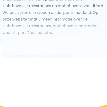
luchthavens, treinstations en cruisehavens van Lifford.
We bestrijken alle steden en dorpen in het land. Op
onze website vindt u meer informatie over de
luchthavens, treinstations, cruisehavens en steden
waar Airport Taxis actief is.
Fooi geven aan uw taxichauffeur?
We doen ons best om uw reis zo veilig, comfortabel en
snel mogelijk te laten verlopen. Voldoet ons aanbod
aan uw verwachtingen, of overtreft het ze zelfs? Wilt u
uw chauffeur laten zien dat hij/zij uw rit zo aangenaam
mogelijk heeft gemaakt, dan bent u van harte welkom