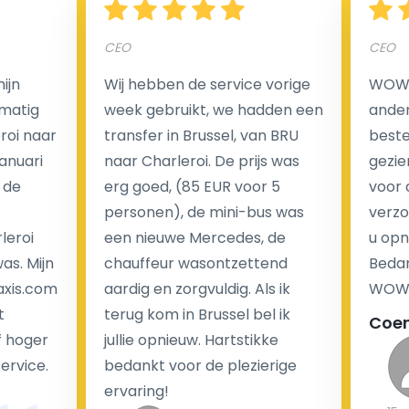
CEO
CEO
Een van de meest aantrekkelijke voordelen van
ijn
Wij hebben de service vorige
WOW I
luchthaventaxi's is een vast tarief voor uw rit. In
matig
week gebruikt, we hadden een
ander
tegenstelling tot traditionele taxi's met taxameter
eroi naar
transfer in Brussel, van BRU
beste 
brengen wij u geen extra kosten in rekening voor de
Januari
naar Charleroi. De prijs was
gezie
nachtrit.
 de
erg goed, (85 EUR voor 5
voor 
We hebben geen ophaaltarief of extra kosten voor
personen), de mini-bus was
verzo
wachttijd als uw vlucht vertraging heeft.
leroi
een nieuwe Mercedes, de
u opn
as. Mijn
chauffeur wasontzettend
Bedan
Kijk op onze website voor meer informatie over uw
axis.com
aardig en zorgvuldig. Als ik
WOW-
transferkosten. Ons boekingsformulier bevat alle
t
terug kom in Brussel bel ik
Coe
mogelijke extra's die u kunt kiezen en de prijs die u
f hoger
jullie opnieuw. Hartstikke
krijgt is transparant voor een passagier en een
service.
bedankt voor de plezierige
chauffeur.
ervaring!