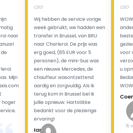
CEO
CEO
Een van de meest aantrekkelijke voordelen van
ijn
Wij hebben de service vorige
WOW I
luchthaventaxi's is een vast tarief voor uw rit. In
matig
week gebruikt, we hadden een
ander
tegenstelling tot traditionele taxi's met taxameter
eroi naar
transfer in Brussel, van BRU
beste 
brengen wij u geen extra kosten in rekening voor de
Januari
naar Charleroi. De prijs was
gezie
nachtrit.
 de
erg goed, (85 EUR voor 5
voor 
We hebben geen ophaaltarief of extra kosten voor
personen), de mini-bus was
verzo
wachttijd als uw vlucht vertraging heeft.
leroi
een nieuwe Mercedes, de
u opn
as. Mijn
chauffeur wasontzettend
Bedan
Kijk op onze website voor meer informatie over uw
axis.com
aardig en zorgvuldig. Als ik
WOW-
transferkosten. Ons boekingsformulier bevat alle
t
terug kom in Brussel bel ik
Coe
mogelijke extra's die u kunt kiezen en de prijs die u
f hoger
jullie opnieuw. Hartstikke
krijgt is transparant voor een passagier en een
service.
bedankt voor de plezierige
chauffeur.
ervaring!
15 
Ian