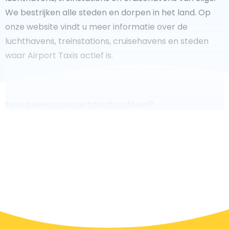
We bestrijken alle steden en dorpen in het land. Op
onze website vindt u meer informatie over de
luchthavens, treinstations, cruisehavens en steden
waar Airport Taxis actief is.
Fooi geven aan uw taxichauffeur?
We doen ons best om uw reis zo veilig, comfortabel en
snel mogelijk te laten verlopen. Voldoet ons aanbod
aan uw verwachtingen, of overtreft het ze zelfs? Wilt u
uw chauffeur laten zien dat hij/zij uw rit zo aangenaam
mogelijk heeft gemaakt, dan bent u van harte welkom
om een fooi te geven.