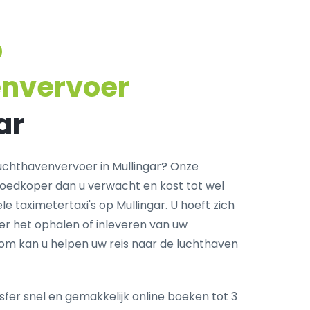
p
envervoer
ar
chthavenvervoer in Mullingar? Onze
goedkoper dan u verwacht en kost tot wel
e taximetertaxi's op Mullingar. U hoeft zich
r het ophalen of inleveren van uw
com kan u helpen uw reis naar de luchthaven
fer snel en gemakkelijk online boeken tot 3