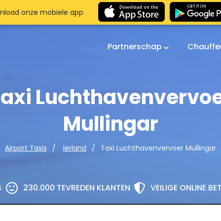
nload onze mobiele app
Partnerschap
Chauffe
axi Luchthavenvervo
Mullingar
Taxi Luchthavenvervoer Mullingar
Airport Taxis
Ierland
S
230.000 TEVREDEN KLANTEN
VEILIGE ONLINE B