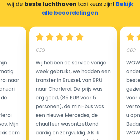
wij de
beste luchthaven
taxi keus zijn!
Bekijk
Hoeveel kost een luchthaven taxi transfer in
alle beoordelingen
Nederland?
Een van de meest aantrekkelijke voordelen van
CEO
CEO
luchthaventaxi's is een vast tarief voor uw rit. In
tegenstelling tot traditionele taxi's met taxameter
ijn
Wij hebben de service vorige
WOW I
brengen wij u geen extra kosten in rekening voor de
matig
week gebruikt, we hadden een
ander
nachtrit.
eroi naar
transfer in Brussel, van BRU
beste 
We hebben geen ophaaltarief of extra kosten voor
Januari
naar Charleroi. De prijs was
gezie
wachttijd als uw vlucht vertraging heeft.
 de
erg goed, (85 EUR voor 5
voor 
personen), de mini-bus was
verzo
Kijk op onze website voor meer informatie over uw
leroi
een nieuwe Mercedes, de
u opn
transferkosten. Ons boekingsformulier bevat alle
as. Mijn
chauffeur wasontzettend
Bedan
mogelijke extra's die u kunt kiezen en de prijs die u
axis.com
aardig en zorgvuldig. Als ik
WOW-