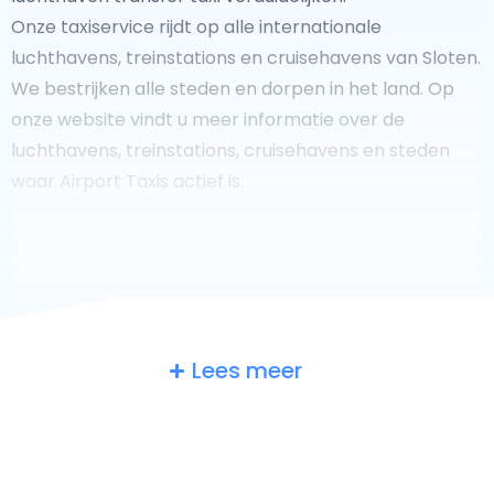
Onze taxiservice rijdt op alle internationale
luchthavens, treinstations en cruisehavens van Sloten.
We bestrijken alle steden en dorpen in het land. Op
onze website vindt u meer informatie over de
luchthavens, treinstations, cruisehavens en steden
waar Airport Taxis actief is.
Fooi geven aan uw taxichauffeur?
Lees meer
We doen ons best om uw reis zo veilig, comfortabel en
snel mogelijk te laten verlopen. Voldoet ons aanbod
aan uw verwachtingen, of overtreft het ze zelfs? Wilt u
uw chauffeur laten zien dat hij/zij uw rit zo aangenaam