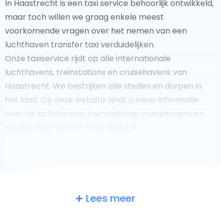
In Haastrecht is een taxi service behoorlijk ontwikkeld,
maar toch willen we graag enkele meest
voorkomende vragen over het nemen van een
luchthaven transfer taxi verduidelijken.
Onze taxiservice rijdt op alle internationale
luchthavens, treinstations en cruisehavens van
Haastrecht. We bestrijken alle steden en dorpen in
het land. Op onze website vindt u meer informatie
over de luchthavens, treinstations, cruisehavens en
steden waar Airport Taxis actief is.
Fooi geven aan uw taxichauffeur?
Lees meer