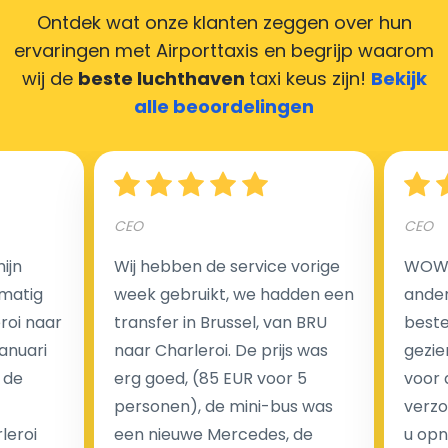
zorgen ervoor dat uw chauffeur deze krijgt.
Ontdek wat onze klanten zeggen over hun
ervaringen met Airporttaxis
en begrijp waarom
wij de
beste luchthaven
taxi keus zijn!
Bekijk
alle beoordelingen
Hoeveel kost een luchthaven taxi transfer in
Nederland?
CEO
CEO
Een van de meest aantrekkelijke voordelen van
luchthaventaxi's is een vast tarief voor uw rit. In
ijn
Wij hebben de service vorige
WOW I
tegenstelling tot traditionele taxi's met taxameter
matig
week gebruikt, we hadden een
ander
brengen wij u geen extra kosten in rekening voor de
eroi naar
transfer in Brussel, van BRU
beste 
nachtrit.
Januari
naar Charleroi. De prijs was
gezie
We hebben geen ophaaltarief of extra kosten voor
 de
erg goed, (85 EUR voor 5
voor 
wachttijd als uw vlucht vertraging heeft.
personen), de mini-bus was
verzo
leroi
een nieuwe Mercedes, de
u opn