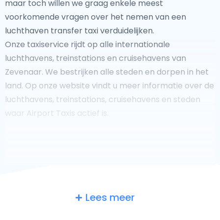
maar toch willen we graag enkele meest
voorkomende vragen over het nemen van een
luchthaven transfer taxi verduidelijken.
Onze taxiservice rijdt op alle internationale
luchthavens, treinstations en cruisehavens van
Zevenaar. We bestrijken alle steden en dorpen in het
land. Op onze website vindt u meer informatie over de
luchthavens, treinstations, cruisehavens en steden
waar Airport Taxis actief is.
Fooi geven aan uw taxichauffeur?
Lees meer
We doen ons best om uw reis zo veilig, comfortabel en