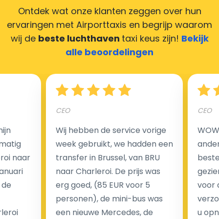
Ontdek wat onze klanten zeggen over hun
ervaringen met Airporttaxis
en begrijp waarom
wij de
beste luchthaven
taxi keus zijn!
Bekijk
Hoeveel kost een luchthaven taxi transfer in
alle beoordelingen
Nederland?
Een van de meest aantrekkelijke voordelen van
CEO
CEO
luchthaventaxi's is een vast tarief voor uw rit. In
tegenstelling tot traditionele taxi's met taxameter
ijn
Wij hebben de service vorige
WOW I
brengen wij u geen extra kosten in rekening voor de
matig
week gebruikt, we hadden een
ander
nachtrit.
eroi naar
transfer in Brussel, van BRU
beste 
We hebben geen ophaaltarief of extra kosten voor
Januari
naar Charleroi. De prijs was
gezie
wachttijd als uw vlucht vertraging heeft.
 de
erg goed, (85 EUR voor 5
voor 
personen), de mini-bus was
verzo
Kijk op onze website voor meer informatie over uw
leroi
een nieuwe Mercedes, de
u opn