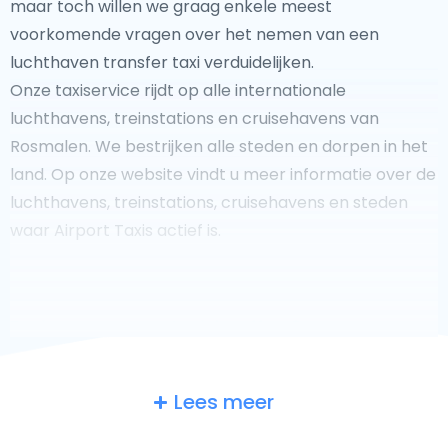
maar toch willen we graag enkele meest
voorkomende vragen over het nemen van een
luchthaven transfer taxi verduidelijken.
Onze taxiservice rijdt op alle internationale
luchthavens, treinstations en cruisehavens van
Rosmalen. We bestrijken alle steden en dorpen in het
land. Op onze website vindt u meer informatie over de
luchthavens, treinstations, cruisehavens en steden
waar Airport Taxis actief is.
Fooi geven aan uw taxichauffeur?
Lees meer
We doen ons best om uw reis zo veilig, comfortabel en