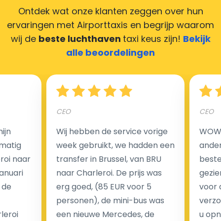
Ontdek wat onze klanten zeggen over hun
ervaringen met Airporttaxis
en begrijp waarom
wij de
beste luchthaven
taxi keus zijn!
Bekijk
Hoeveel kost een luchthaven taxi transfer in
alle beoordelingen
Nederland?
Een van de meest aantrekkelijke voordelen van
CEO
CEO
luchthaventaxi's is een vast tarief voor uw rit. In
tegenstelling tot traditionele taxi's met taxameter
ijn
Wij hebben de service vorige
WOW I
brengen wij u geen extra kosten in rekening voor de
matig
week gebruikt, we hadden een
ander
nachtrit.
eroi naar
transfer in Brussel, van BRU
beste 
We hebben geen ophaaltarief of extra kosten voor
Januari
naar Charleroi. De prijs was
gezie
wachttijd als uw vlucht vertraging heeft.
 de
erg goed, (85 EUR voor 5
voor 
personen), de mini-bus was
verzo
Kijk op onze website voor meer informatie over uw
leroi
een nieuwe Mercedes, de
u opn