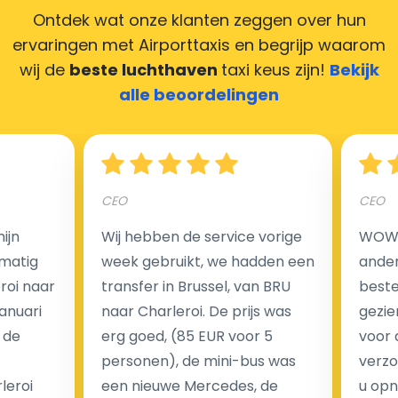
Ontdek wat onze klanten zeggen over hun
ervaringen met Airporttaxis
en begrijp waarom
wij de
beste luchthaven
taxi keus zijn!
Bekijk
Hoeveel kost een luchthaven taxi transfer in
alle beoordelingen
Nederland?
Een van de meest aantrekkelijke voordelen van
CEO
CEO
luchthaventaxi's is een vast tarief voor uw rit. In
tegenstelling tot traditionele taxi's met taxameter
ijn
Wij hebben de service vorige
WOW I
brengen wij u geen extra kosten in rekening voor de
matig
week gebruikt, we hadden een
ander
nachtrit.
eroi naar
transfer in Brussel, van BRU
beste 
We hebben geen ophaaltarief of extra kosten voor
Januari
naar Charleroi. De prijs was
gezie
wachttijd als uw vlucht vertraging heeft.
 de
erg goed, (85 EUR voor 5
voor 
personen), de mini-bus was
verzo
Kijk op onze website voor meer informatie over uw
leroi
een nieuwe Mercedes, de
u opn