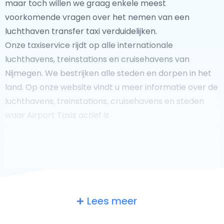
maar toch willen we graag enkele meest
voorkomende vragen over het nemen van een
luchthaven transfer taxi verduidelijken.
Onze taxiservice rijdt op alle internationale
luchthavens, treinstations en cruisehavens van
Nijmegen. We bestrijken alle steden en dorpen in het
land. Op onze website vindt u meer informatie over de
luchthavens, treinstations, cruisehavens en steden
waar Airport Taxis actief is.
Fooi geven aan uw taxichauffeur?
Lees meer
We doen ons best om uw reis zo veilig, comfortabel en