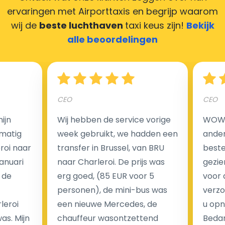
ervaringen met Airporttaxis
en begrijp waarom
wij de
beste luchthaven
taxi keus zijn!
Bekijk
Hoeveel kost een luchthaven taxi transfer in
alle beoordelingen
Nederland?
Een van de meest aantrekkelijke voordelen van
CEO
CEO
luchthaventaxi's is een vast tarief voor uw rit. In
tegenstelling tot traditionele taxi's met taxameter
ijn
Wij hebben de service vorige
WOW I
brengen wij u geen extra kosten in rekening voor de
matig
week gebruikt, we hadden een
ander
nachtrit.
eroi naar
transfer in Brussel, van BRU
beste 
We hebben geen ophaaltarief of extra kosten voor
Januari
naar Charleroi. De prijs was
gezie
wachttijd als uw vlucht vertraging heeft.
 de
erg goed, (85 EUR voor 5
voor 
personen), de mini-bus was
verzo
Kijk op onze website voor meer informatie over uw
leroi
een nieuwe Mercedes, de
u opn
transferkosten. Ons boekingsformulier bevat alle
as. Mijn
chauffeur wasontzettend
Bedan