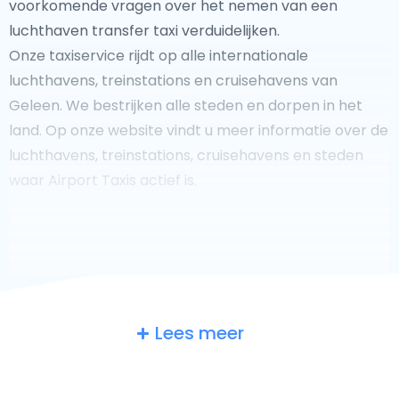
voorkomende vragen over het nemen van een
luchthaven transfer taxi verduidelijken.
Onze taxiservice rijdt op alle internationale
luchthavens, treinstations en cruisehavens van
Geleen. We bestrijken alle steden en dorpen in het
land. Op onze website vindt u meer informatie over de
luchthavens, treinstations, cruisehavens en steden
waar Airport Taxis actief is.
Fooi geven aan uw taxichauffeur?
Lees meer
We doen ons best om uw reis zo veilig, comfortabel en
snel mogelijk te laten verlopen. Voldoet ons aanbod