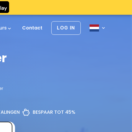
urs
Contact
LOG IN
er
er
ETALINGEN
BESPAAR TOT 45%