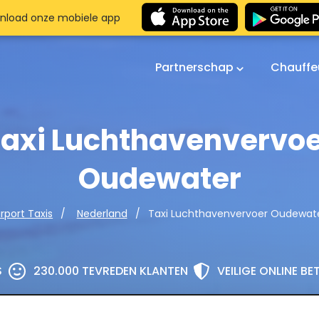
nload onze mobiele app
Partnerschap
Chauffe
axi Luchthavenvervo
Oudewater
Taxi Luchthavenvervoer Oudewat
irport Taxis
Nederland
S
230.000 TEVREDEN KLANTEN
VEILIGE ONLINE B