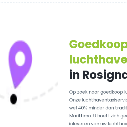
Goedkoo
luchthav
in Rosign
Op zoek naar goedkoop l
Onze luchthaventaxiservi
wel 40% minder dan tradit
Marittimo. U hoeft zich g
inleveren van uw luchthav