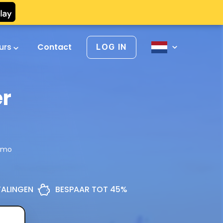
urs
Contact
LOG IN
er
timo
ETALINGEN
BESPAAR TOT 45%