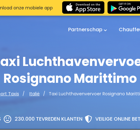
nload onze mobiele app
Partnerschap
Chauffe
axi Luchthavenvervo
Rosignano Marittimo
Taxi Luchthavenvervoer Rosignano Marit
port Taxis
Italië
S
230.000 TEVREDEN KLANTEN
VEILIGE ONLINE B