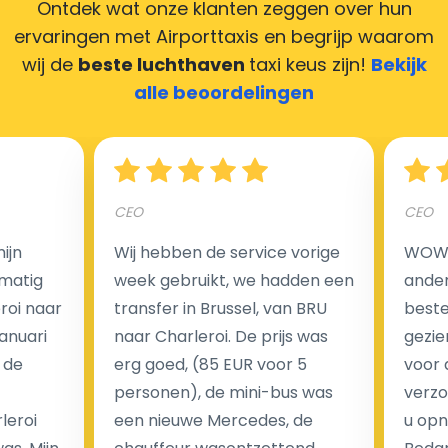
Ontdek wat onze klanten zeggen over hun
maken door uw feedback achter te laten en wij
ervaringen met Airporttaxis
en begrijp waarom
zorgen ervoor dat uw chauffeur deze krijgt.
wij de
beste luchthaven
taxi keus zijn!
Bekijk
alle beoordelingen
Hoeveel kost een luchthaven taxi transfer?
CEO
CEO
Een van de meest aantrekkelijke voordelen van
ijn
Wij hebben de service vorige
WOW I
luchthaventaxi's is een vast tarief voor uw rit. In
matig
week gebruikt, we hadden een
ander
tegenstelling tot traditionele taxi's met taxameter
eroi naar
transfer in Brussel, van BRU
beste 
brengen wij u geen extra kosten in rekening voor de
Januari
naar Charleroi. De prijs was
gezie
nachtrit.
 de
erg goed, (85 EUR voor 5
voor 
We hebben geen ophaaltarief of extra kosten voor
personen), de mini-bus was
verzo
wachttijd als uw vlucht vertraging heeft.
leroi
een nieuwe Mercedes, de
u opn