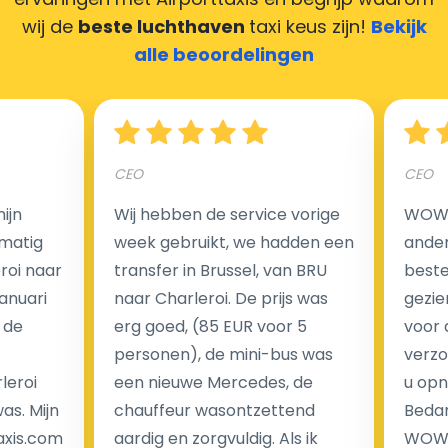
zorgen ervoor dat uw chauffeur deze krijgt.
wij de
beste luchthaven
taxi keus zijn!
Bekijk
alle beoordelingen
Hoeveel kost een luchthaven taxi transfer?
CEO
CEO
Een van de meest aantrekkelijke voordelen van
ijn
Wij hebben de service vorige
WOW I
luchthaventaxi's is een vast tarief voor uw rit. In
matig
week gebruikt, we hadden een
ander
tegenstelling tot traditionele taxi's met taxameter
eroi naar
transfer in Brussel, van BRU
beste 
brengen wij u geen extra kosten in rekening voor de
Januari
naar Charleroi. De prijs was
gezie
nachtrit.
 de
erg goed, (85 EUR voor 5
voor 
We hebben geen ophaaltarief of extra kosten voor
personen), de mini-bus was
verzo
wachttijd als uw vlucht vertraging heeft.
leroi
een nieuwe Mercedes, de
u opn
as. Mijn
chauffeur wasontzettend
Bedan
Kijk op onze website voor meer informatie over uw
axis.com
aardig en zorgvuldig. Als ik
WOW-