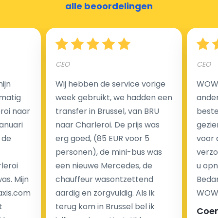
alle beoordelingen
Nederland?
Een van de meest aantrekkelijke voordelen van
CEO
CEO
luchthaventaxi's is een vast tarief voor uw rit. In
tegenstelling tot traditionele taxi's met taxameter
ijn
Wij hebben de service vorige
WOW I
brengen wij u geen extra kosten in rekening voor de
matig
week gebruikt, we hadden een
ander
nachtrit.
eroi naar
transfer in Brussel, van BRU
beste 
We hebben geen ophaaltarief of extra kosten voor
Januari
naar Charleroi. De prijs was
gezie
wachttijd als uw vlucht vertraging heeft.
 de
erg goed, (85 EUR voor 5
voor 
personen), de mini-bus was
verzo
Kijk op onze website voor meer informatie over uw
leroi
een nieuwe Mercedes, de
u opn
transferkosten. Ons boekingsformulier bevat alle
as. Mijn
chauffeur wasontzettend
Bedan
mogelijke extra's die u kunt kiezen en de prijs die u
axis.com
aardig en zorgvuldig. Als ik
WOW-
krijgt is transparant voor een passagier en een
t
terug kom in Brussel bel ik
Coe