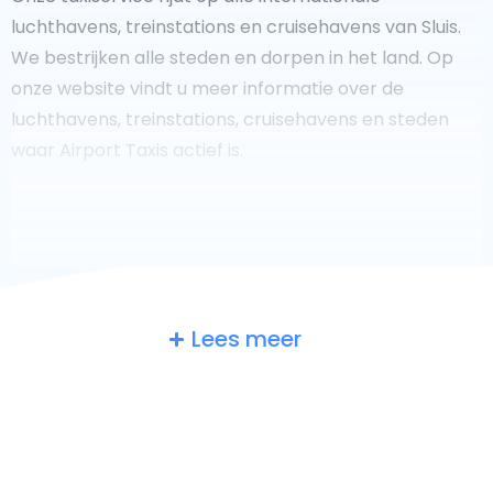
luchthavens, treinstations en cruisehavens van Sluis.
We bestrijken alle steden en dorpen in het land. Op
onze website vindt u meer informatie over de
luchthavens, treinstations, cruisehavens en steden
waar Airport Taxis actief is.
Fooi geven aan uw taxichauffeur?
Lees meer
We doen ons best om uw reis zo veilig, comfortabel en
snel mogelijk te laten verlopen. Voldoet ons aanbod
aan uw verwachtingen, of overtreft het ze zelfs? Wilt u
uw chauffeur laten zien dat hij/zij uw rit zo aangenaam
mogelijk heeft gemaakt, dan bent u van harte welkom