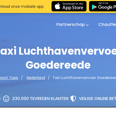
nload onze mobiele app
Partnerschap
Chauffe
axi Luchthavenvervo
Goedereede
Taxi Luchthavenvervoer Goederee
rport Taxis
Nederland
S
230.000 TEVREDEN KLANTEN
VEILIGE ONLINE B