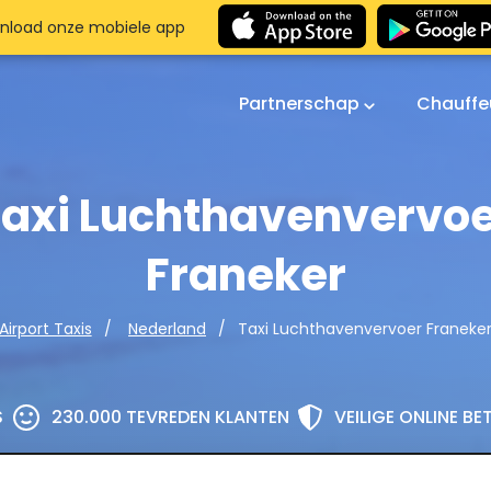
nload onze mobiele app
Partnerschap
Chauffe
axi Luchthavenvervo
Franeker
Taxi Luchthavenvervoer Franeke
Airport Taxis
Nederland
S
230.000 TEVREDEN KLANTEN
VEILIGE ONLINE B