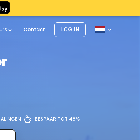
urs
Contact
LOG IN
er
r
ETALINGEN
BESPAAR TOT 45%