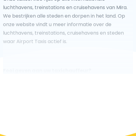
luchthavens, treinstations en cruisehavens van Mira.
We bestrijken alle steden en dorpen in het land. Op
onze website vindt u meer informatie over de
luchthavens, treinstations, cruisehavens en steden
waar Airport Taxis actief is.
Fooi geven aan uw taxichauffeur?
We doen ons best om uw reis zo veilig, comfortabel en
snel mogelijk te laten verlopen. Voldoet ons aanbod
aan uw verwachtingen, of overtreft het ze zelfs? Wilt u
uw chauffeur laten zien dat hij/zij uw rit zo aangenaam
mogelijk heeft gemaakt, dan bent u van harte welkom