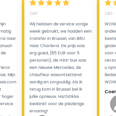
CEO
CEO
Een van de meest aantrekkelijke voordelen van
ijn
Wij hebben de service vorige
WOW I
luchthaventaxi's is een vast tarief voor uw rit. In
matig
week gebruikt, we hadden een
ander
tegenstelling tot traditionele taxi's met taxameter
eroi naar
transfer in Brussel, van BRU
beste 
brengen wij u geen extra kosten in rekening voor de
Januari
naar Charleroi. De prijs was
gezie
nachtrit.
 de
erg goed, (85 EUR voor 5
voor 
We hebben geen ophaaltarief of extra kosten voor
personen), de mini-bus was
verzo
wachttijd als uw vlucht vertraging heeft.
leroi
een nieuwe Mercedes, de
u opn
as. Mijn
chauffeur wasontzettend
Bedan
Kijk op onze website voor meer informatie over uw
axis.com
aardig en zorgvuldig. Als ik
WOW-
transferkosten. Ons boekingsformulier bevat alle
t
terug kom in Brussel bel ik
Coe
mogelijke extra's die u kunt kiezen en de prijs die u
f hoger
jullie opnieuw. Hartstikke
krijgt is transparant voor een passagier en een
service.
bedankt voor de plezierige
chauffeur.
ervaring!