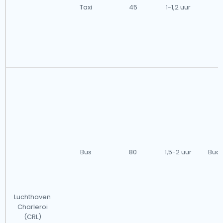
Taxi
45
1-1,2 uur
Bus
80
1,5-2 uur
Budg
Luchthaven
Charleroi
(CRL)