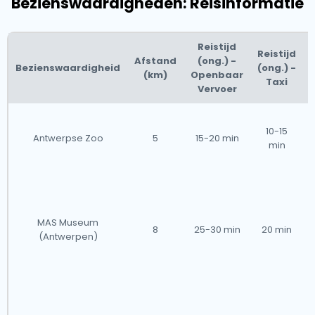
Bezienswaardigheden: Reisinformatie
Reistijd
Reistijd
Afstand
(ong.) -
T
Bezienswaardigheid
(ong.) -
(km)
Openbaar
Taxi
Vervoer
10-15
Antwerpse Zoo
5
15-20 min
min
MAS Museum
8
25-30 min
20 min
(Antwerpen)