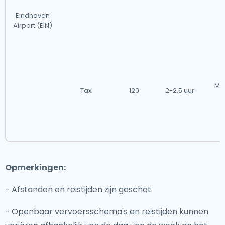
Eindhoven
Airport (EIN)
Min
Taxi
120
2-2,5 uur
Opmerkingen:
- Afstanden en reistijden zijn geschat.
- Openbaar vervoersschema's en reistijden kunnen