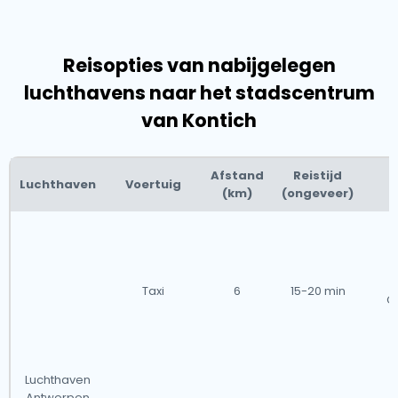
Reisopties van nabijgelegen
luchthavens naar het stadscentrum
van Kontich
Afstand
Reistijd
Luchthaven
Voertuig
(km)
(ongeveer)
Taxi
6
15-20 min
G
Luchthaven
Antwerpen