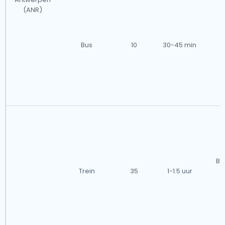
(ANR)
Bus
10
30-45 min
Be
Trein
35
1-1.5 uur