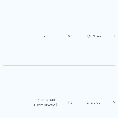
Taxi
90
1,5-2 uur
Mi
Trein & Bus
110
2-2,5 uur
Mi
(Combinatie)