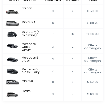
VOERTUIGKLASSE
PERSONEN
BAGAGE
PRIJS
Saloon
3
2
€ 50.00
Minibus A
6
6
€ 68.75
Minibus C (2
16
16
€ 150.00
minivans)
Mercedes S
Offerte
Class
3
2
aanvragen
Luxury
Mercedes E
Offerte
3
2
class
aanvragen
Mercedes V
Offerte
7
7
class Luxury
aanvragen
Minibus B
8
8
€ 50.00
Estate
4
3
€ 54.38