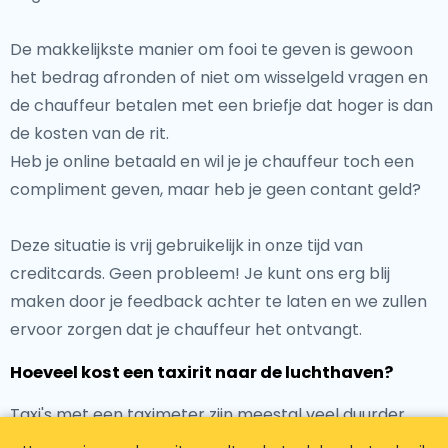
De makkelijkste manier om fooi te geven is gewoon
het bedrag afronden of niet om wisselgeld vragen en
de chauffeur betalen met een briefje dat hoger is dan
de kosten van de rit.
Heb je online betaald en wil je je chauffeur toch een
compliment geven, maar heb je geen contant geld?
Deze situatie is vrij gebruikelijk in onze tijd van
creditcards. Geen probleem! Je kunt ons erg blij
maken door je feedback achter te laten en we zullen
ervoor zorgen dat je chauffeur het ontvangt.
Hoeveel kost een taxirit naar de luchthaven?
Taxi's met een taximeter zijn meestal veel duurder
omdat ze verschillende kosten in rekening brengen,