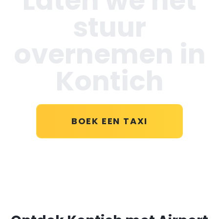
Laten we het
stuur
overnemen in
Kontich
BOEK EEN TAXI