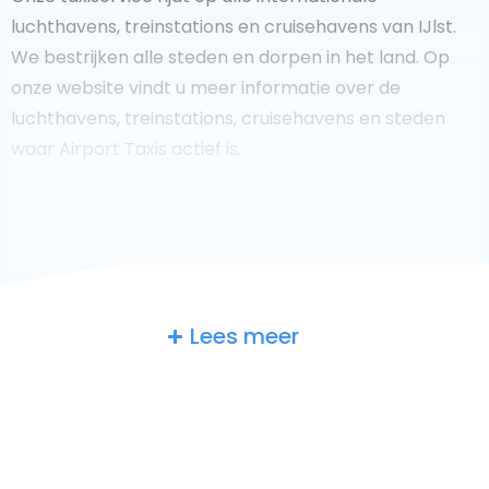
luchthavens, treinstations en cruisehavens van IJlst.
We bestrijken alle steden en dorpen in het land. Op
onze website vindt u meer informatie over de
luchthavens, treinstations, cruisehavens en steden
waar Airport Taxis actief is.
Fooi geven aan uw taxichauffeur?
Lees meer
We doen ons best om uw reis zo veilig, comfortabel en
snel mogelijk te laten verlopen. Voldoet ons aanbod
aan uw verwachtingen, of overtreft het ze zelfs? Wilt u
uw chauffeur laten zien dat hij/zij uw rit zo aangenaam
mogelijk heeft gemaakt, dan bent u van harte welkom