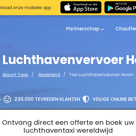
nload onze mobiele app
Partnerschap
Chauffe
i Luchthavenvervoer H
Taxi Luchthavenvervoer Hoorn
Airport Taxis
Nederland
S
230.000 TEVREDEN KLANTEN
VEILIGE ONLINE B
Ontvang direct een offerte en boek uw
luchthaventaxi wereldwijd