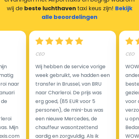
zorgen ervoor dat uw chauffeur deze krijgt.
wij de
beste luchthaven
taxi keus zijn!
Bekijk
alle beoordelingen
Hoeveel kost een luchthaven taxi transfer?
CEO
CEO
Een van de meest aantrekkelijke voordelen van
ijn
Wij hebben de service vorige
WOW I
luchthaventaxi's is een vast tarief voor uw rit. In
matig
week gebruikt, we hadden een
ander
tegenstelling tot traditionele taxi's met taxameter
eroi naar
transfer in Brussel, van BRU
beste 
brengen wij u geen extra kosten in rekening voor de
Januari
naar Charleroi. De prijs was
gezie
nachtrit.
 de
erg goed, (85 EUR voor 5
voor 
We hebben geen ophaaltarief of extra kosten voor
personen), de mini-bus was
verzo
wachttijd als uw vlucht vertraging heeft.
leroi
een nieuwe Mercedes, de
u opn
as. Mijn
chauffeur wasontzettend
Bedan
Kijk op onze website voor meer informatie over uw
axis.com
aardig en zorgvuldig. Als ik
WOW-