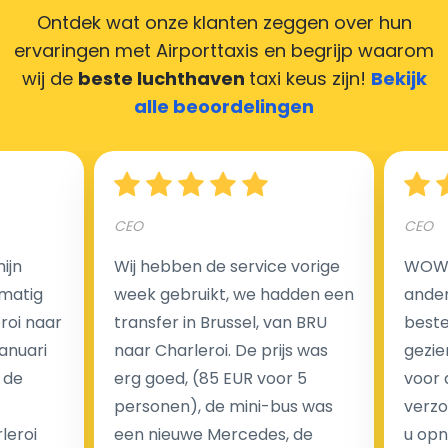
Ontdek wat onze klanten zeggen over hun
ervaringen met Airporttaxis
en begrijp waarom
wij de
beste luchthaven
taxi keus zijn!
Bekijk
Hoeveel kost een luchthaven taxi transfer in
alle beoordelingen
Nederland?
Een van de meest aantrekkelijke voordelen van
CEO
CEO
luchthaventaxi's is een vast tarief voor uw rit. In
tegenstelling tot traditionele taxi's met taxameter
ijn
Wij hebben de service vorige
WOW I
brengen wij u geen extra kosten in rekening voor de
matig
week gebruikt, we hadden een
ander
nachtrit.
eroi naar
transfer in Brussel, van BRU
beste 
We hebben geen ophaaltarief of extra kosten voor
Januari
naar Charleroi. De prijs was
gezie
wachttijd als uw vlucht vertraging heeft.
 de
erg goed, (85 EUR voor 5
voor 
personen), de mini-bus was
verzo
Kijk op onze website voor meer informatie over uw
leroi
een nieuwe Mercedes, de
u opn