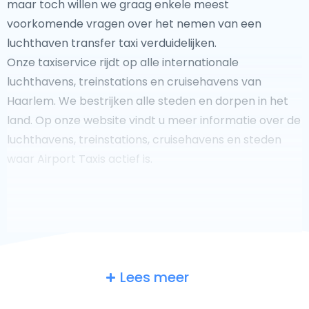
maar toch willen we graag enkele meest
voorkomende vragen over het nemen van een
luchthaven transfer taxi verduidelijken.
Onze taxiservice rijdt op alle internationale
luchthavens, treinstations en cruisehavens van
Haarlem. We bestrijken alle steden en dorpen in het
land. Op onze website vindt u meer informatie over de
luchthavens, treinstations, cruisehavens en steden
waar Airport Taxis actief is.
Fooi geven aan uw taxichauffeur?
Lees meer
We doen ons best om uw reis zo veilig, comfortabel en