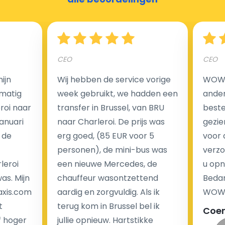
Hoeveel kost een luchthaven taxi transfer?
CEO
CEO
Een van de meest aantrekkelijke voordelen van
ijn
Wij hebben de service vorige
WOW I
luchthaventaxi's is een vast tarief voor uw rit. In
matig
week gebruikt, we hadden een
ander
tegenstelling tot traditionele taxi's met taxameter
eroi naar
transfer in Brussel, van BRU
beste 
brengen wij u geen extra kosten in rekening voor de
Januari
naar Charleroi. De prijs was
gezie
nachtrit.
 de
erg goed, (85 EUR voor 5
voor 
We hebben geen ophaaltarief of extra kosten voor
personen), de mini-bus was
verzo
wachttijd als uw vlucht vertraging heeft.
leroi
een nieuwe Mercedes, de
u opn
as. Mijn
chauffeur wasontzettend
Bedan
Kijk op onze website voor meer informatie over uw
axis.com
aardig en zorgvuldig. Als ik
WOW-
transferkosten. Ons boekingsformulier bevat alle
t
terug kom in Brussel bel ik
Coe
mogelijke extra's die u kunt kiezen en de prijs die u
f hoger
jullie opnieuw. Hartstikke