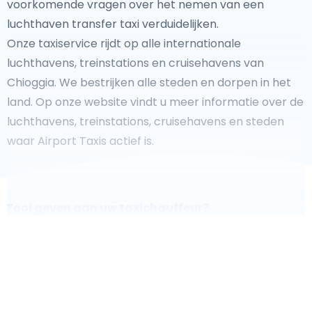
voorkomende vragen over het nemen van een
luchthaven transfer taxi verduidelijken.
Onze taxiservice rijdt op alle internationale
luchthavens, treinstations en cruisehavens van
Chioggia. We bestrijken alle steden en dorpen in het
land. Op onze website vindt u meer informatie over de
luchthavens, treinstations, cruisehavens en steden
waar Airport Taxis actief is.
Fooi geven aan uw taxichauffeur?
We doen ons best om uw reis zo veilig, comfortabel en
snel mogelijk te laten verlopen. Voldoet ons aanbod