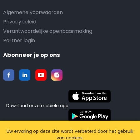
Algemene voorwaarden
Privacybeleid
Verantwoordelijke openbaarmaking
Partner login
Abonneer je op ons
Download onze mobiele app
©2015-2026 Airporttaxis.com.
Alle rechten
Uw ervaring op deze site wordt verbeterd door het gebruik
van cookies.
voorbehouden | Powered by
CodiCo.io