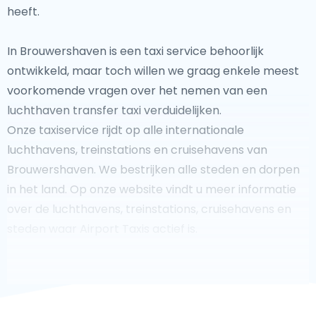
heeft.
In Brouwershaven is een taxi service behoorlijk
ontwikkeld, maar toch willen we graag enkele meest
voorkomende vragen over het nemen van een
luchthaven transfer taxi verduidelijken.
Onze taxiservice rijdt op alle internationale
luchthavens, treinstations en cruisehavens van
Brouwershaven. We bestrijken alle steden en dorpen
in het land. Op onze website vindt u meer informatie
over de luchthavens, treinstations, cruisehavens en
steden waar Airport Taxis actief is.
Fooi geven aan uw taxichauffeur?