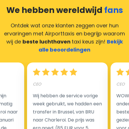
creditcards. Geen probleem! U kunt ons heel blij
We hebben wereldwijd
fans
maken door uw feedback achter te laten en wij
zorgen ervoor dat uw chauffeur deze krijgt.
Ontdek wat onze klanten zeggen over hun
ervaringen met Airporttaxis
en begrijp waarom
wij de
beste luchthaven
taxi keus zijn!
Bekijk
alle beoordelingen
Hoeveel kost een luchthaven taxi transfer in
Nederland?
CEO
CEO
Een van de meest aantrekkelijke voordelen van
luchthaventaxi's is een vast tarief voor uw rit. In
ijn
Wij hebben de service vorige
WOW I
tegenstelling tot traditionele taxi's met taxameter
matig
week gebruikt, we hadden een
ander
brengen wij u geen extra kosten in rekening voor de
eroi naar
transfer in Brussel, van BRU
beste 
nachtrit.
Januari
naar Charleroi. De prijs was
gezie
We hebben geen ophaaltarief of extra kosten voor
 de
erg goed, (85 EUR voor 5
voor 