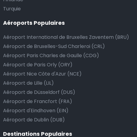
Turquie
Faut-il donner pourboire au chauffeur de taxi ?
Aéroports Populaires
Nous mettons tout en œuvre pour que votre trajet se
Aéroport International de Bruxelles Zaventem (BRU)
passe de la manière la plus sûre, confortable et
rapide possible. Si notre service répond ou même
Aéroport de Bruxelles-Sud Charleroi (CRL)
dépasse vos attentes, vous avez bien sûr la possibilité
Aéroport Paris Charles de Gaulle (CDG)
de donner un pourboire.
Aéroport de Paris Orly (ORY)
La manière la plus simple pour ce faire est d’arrondir
Aéroport Nice Côte d'Azur (NCE)
le prix de la course au montant supérieur, ou de dire
Aéroport de Lille (LIL)
au chauffeur de ne pas rendre la monnaie après lui
Aéroport de Düsseldorf (DUS)
avoir donné un billet plus élevé que le prix de la
Aéroport de Francfort (FRA)
course.
Aéroport d'Eindhoven (EIN)
Aéroport de Dublin (DUB)
Combien coûte une navette d’aéroport à
Destinations Populaires