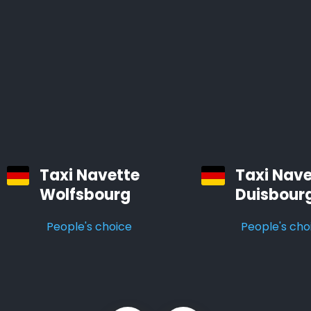
régions de Zermatt.
Tous nos véhicules sont des voitures confortables et
bien entretenues, équipées d’un système de
navigation et d’air conditionné.
Les chauffeurs professionnels d’Airporttaxis.com sont
ponctuels, aimables et attentifs aux besoins des
clients.
Taxi Navette
Taxi Nave
Wolfsbourg
Duisbour
Taxis d’aéroport à Zermatt
People's choice
People's cho
Infos pratiques à savoir sur les navettes d’aéroport
Le temps est précieux. Vous pouvez gagner des
heures en utilisant Airporttaxis.com plutôt que les
transports en commun.