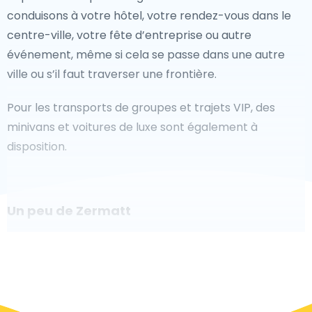
conduisons à votre hôtel, votre rendez-vous dans le
centre-ville, votre fête d’entreprise ou autre
événement, même si cela se passe dans une autre
ville ou s’il faut traverser une frontière.
Pour les transports de groupes et trajets VIP, des
minivans et voitures de luxe sont également à
disposition.
Un peu de Zermatt
Êtes-vous à la recherche d'un taxi pour l'aéroport à
Zermatt ? Bien que ce soit un grand pays, le nombre
de taxis prêts à être utilisés dans chaque zone permet
de se rendre facilement et rapidement à un aéroport,